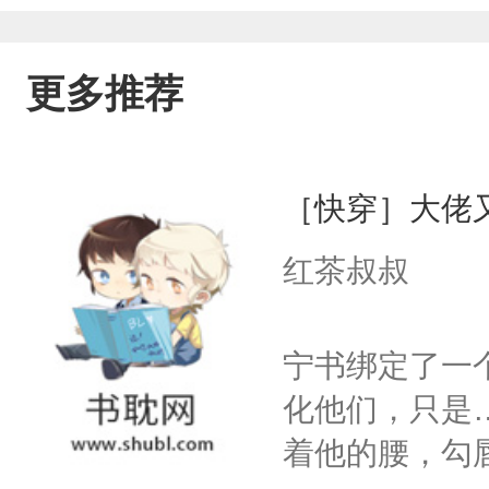
更多推荐
［快穿］大佬
红茶叔叔
宁书绑定了一
化他们，只是
着他的腰，勾