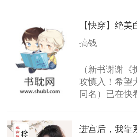
角落，捏着他
尝尝。”当红
【快穿】绝美
来，给老公亲
用力——为你
搞钱
糖专业户，不
（新书谢谢《
攻慎入！希望
同名）已在快
叭！】1V1
统界里面有个
进宫后，我靠
成为所有白莲