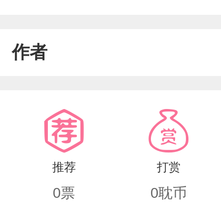
作者
推荐
打赏
0
票
0
耽币