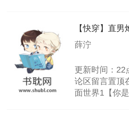
右男主又报复
士，以武力、
个世界了。直
界分三性：男
他说：【您需
【快穿】直男
子嗣）。盘龙
年，存活下来
孤独成性，被
薛泞
再说一遍。】
貌美送花郎，
世界苟活十年。
嘴硬心软、宠
更新时间：2
他才发现：他的
论区留言置顶
氓，本体是全
面世界1【你
来想逗逗人类
长大的竹马，
到油盐不进。
抢了你要给竹
本来只想成家
入住你家，愤