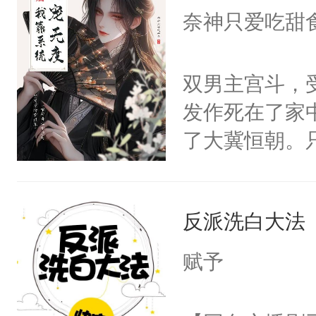
I，他们决定
奈神只爱吃甜
学子，莫之阳
莲花可不止有
双男主宫斗，
点脑袋，看着
发作死在了家
常见问题一：
了大冀恒朝。
教科书版：“
己的世界，并
样。”莫之阳
王名为云胤，
母的微笑：“
反派洗白大法
惜被人暗害，
留看着面前这
绝。主神知晓
赋予
人，突然醒悟
顾云去到大冀
问题二：废后
朝，一个从未