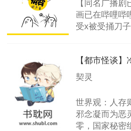
【同名广播剧
卫天还没亮，
为三种性别。
画已在哔哩哔
腰：“陛下，
构与男子相同
受x被受捅刀
不好了！”“那
了一颗红色的
派，他的任务
扣到怀里，安
得不开始在后
一位合适的男
顶替白莲花的
人，最终坐上
【都市怪谈】
病，一个个的
小白莲：“嘤嘤
上了还是无动
胡说，我没碰
契灵
力跟男主称兄
这是你舅妈，快
间变脸背叛他
不愧是大佬，
世界观：人存
的恶事他都对
悉，嗷？这不
邪念凝而为恶
一个权力滔天
可以先看仙帝
零，国家秘密