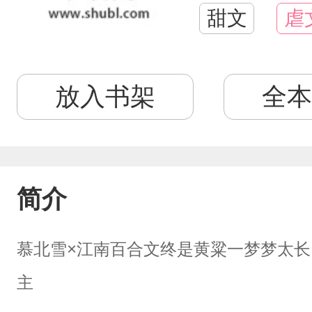
甜文
虐
放入书架
全本
简介
慕北雪×江南百合文终是黄粱一梦梦太长
主