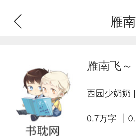
雁南
雁南飞～
西园少奶奶 
0.7万字
0