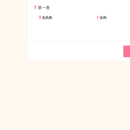
第一卷
龙凤阁
涂鸦