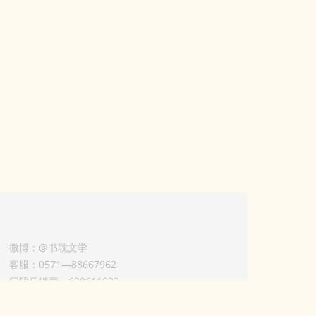
微博：@书耽文学
客服：0571—88667962
问题反馈群：630611933
版权业务联系人-淡风 QQ：
3614922414（加好友请备注合作来意）