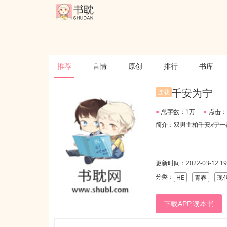
推荐
言情
原创
排行
书库
千安为宁
连载
●
总字数：1万
●
点击：
简介：双男主柏千安x宁一
更新时间：2022-03-12 19:
分类：
HE
青春
现
下载APP,读本书