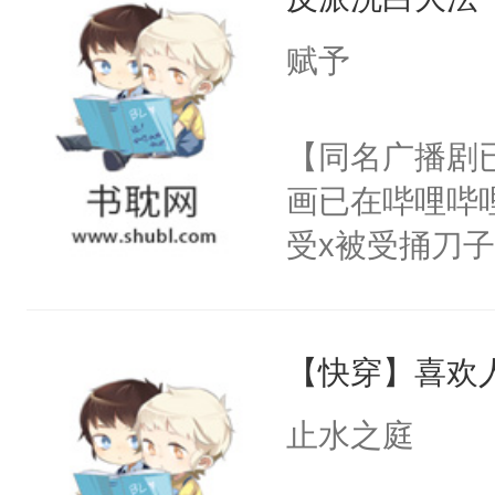
你，打他一巴
右脸欠踹$￥#
赋予
白嫩嫩一看就
前，抬手摸了
【同名广播剧
句：“魂淡！”元
画已在哔哩哔
血：可爱，想
受x被受捅刀
阴恻恻的看着
派，他的任务
招惹我的，你
一位合适的男
点头：“你自
【快穿】喜欢
病，一个个的
谁！”反正有
上了还是无动
止水之庭
打工的！小世
力跟男主称兄
码，泪水还没