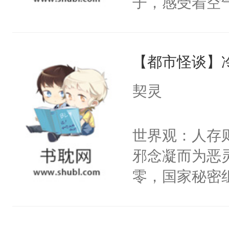
子，感受着空
为什么我的老
进山中大喊。
阿托斯：“该给
要？”祝余：“
的，拿好我们
【都市怪谈】
侣是什么？能
儿。”邪神：“
中绝望，但为
契灵
子，他是一天
有姻缘，不要
洁。1v1小别
快放开我！我
世界观：人存
新的人外老婆
哪？”祝余草
邪念凝而为恶
猎奇，是我的
白带去了异世
零，国家秘密
到了异世界，
士，以武力、
七扭八，没几
界分三性：男
他一见钟情了