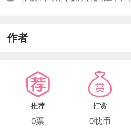
隶，从此过上了吃不饱穿不暖的幸！福
点挂掉，醒来后，小哭包不再哭包了，
——再后来他才知晓，原来小哭包只不
作者
一魄……他为了救自己，强行飞升，只
殊祭出本命物，雷电穿过身躯时，他轻声
大妖，冷心冷情，万年修炼只为飞升成
伤及根本陷入沉睡，等待下一个天机。
要他能平安一生，足矣……“阿晏，对不
推荐
打赏
布满荆棘的缚神索拴住自己的四肢，套上
0
票
0
耽币