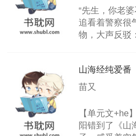
间变脸背叛他
“先生，你老婆
了！尼玛！到
的恶事他都对
追看着警察很
一个权力滔天
物，大声反驳
右男主又报复
点！”不过是
个世界了。直
国人是人，外
他说：【您需
山海经纯爱番
——于追醒来
年，存活下来
来个嗷嗷待哺
苗又
再说一遍。】
容易过完了这
世界苟活十年。
了，没想到眼
【单元文+h
个瑟瑟叔音的
阳错到了《山
的穿越菜单上