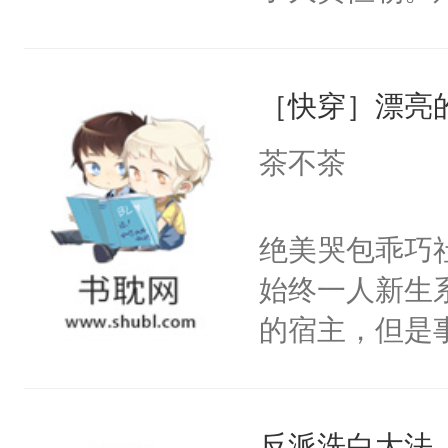
己的世界，并
王名为云胤，
［快穿］漂亮
惜被人暗害，
绝。主神知晓
茶不茶
顾云去到大冀
朝，一个从未
绝美哭包乖巧社
为三种性别。
始终一人新生
构与男子相同
的宿主，但是
了一颗红色的
个社恐小哭包
得不开始在后
宿主，元宝只
人，最终坐上
反派洗白大法