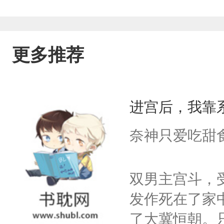
更多推荐
进宫后，我靠
奈神只爱吃甜
双男主宫斗，
发作死在了家
了大冀恒朝。