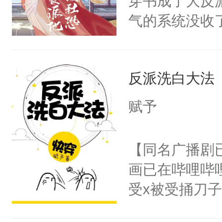
穿书成了大反
腰：“陛下，
构与男子相同
气的系统没收
不好了！”“那
了一颗红色的
成了没用的废
扣到怀里，安
得不开始在后
说他可怜，却
顶替白莲花的
人，最终坐上
反派洗白大法
用见人，因为
小白莲：“嘤嘤
言神龙见首不
胡说，我没碰
赋予
想见人。没有
这是你舅妈，快
名蛇蛇，跟人
不愧是大佬，
【同名广播剧
不知道，那小
悉，嗷？这不
画已在哔哩哔
头，魔尊墨宴
可以先看仙帝
受x被受捅刀
宴：柳折枝你
派，他的任务
飞魄散！第二