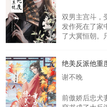
学子，莫之阳
莲花可不止有
双男主宫斗，
点脑袋，看着
发作死在了家
常见问题一：
了大冀恒朝。
教科书版：“
己的世界，并
样。”莫之阳
王名为云胤，
母的微笑：“
绝美反派他重
惜被人暗害，
留看着面前这
绝。主神知晓
谢不晚
人，突然醒悟
顾云去到大冀
问题二：废后
朝，一个从未
前傲娇后忠犬
卫天还没亮，
为三种性别。