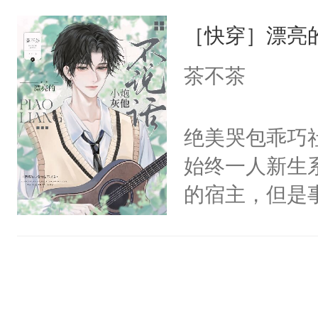
一位合适的男
们竟然欺负你
［快穿］漂亮
病，一个个的
宴：要不你跟
上了还是无动
茶不茶
来……“蛇蛇
力跟男主称兄
好，别人都想
间变脸背叛他
绝美哭包乖巧社
堂魔尊……行
的恶事他都对
始终一人新生
位，当日就抢
一个权力滔天
的宿主，但是
神偏执：不许
右男主又报复
个社恐小哭包
腿，把你锁在
个世界了。直
宿主，元宝只
有人养？还有
他说：【您需
你，打他一巴
种威胁手段没
年，存活下来
右脸欠踹$￥#
他是社恐，墨