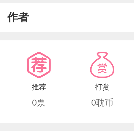
作者
推荐
打赏
0
票
0
耽币