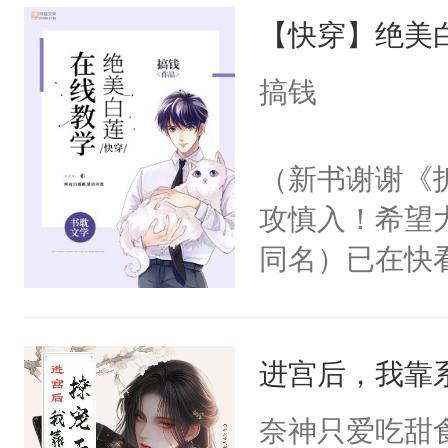
【快穿】绝美
来，给老公亲
用力——为你
搞钱
糖专业户，不
（新书谢谢《
攻慎入！希望
同名）已在快
叭！】1V1
统界里面有个
进宫后，我靠
成为所有白莲
I，他们决定
奈神只爱吃甜