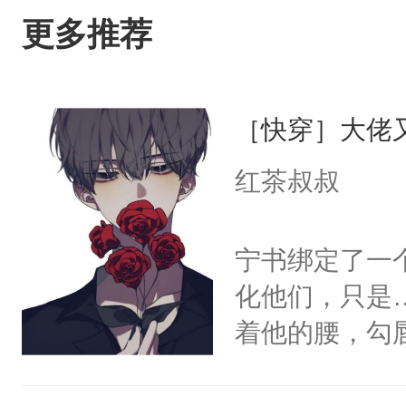
更多推荐
［快穿］大佬
红茶叔叔
宁书绑定了一
化他们，只是
着他的腰，勾
角落，捏着他
尝尝。”当红