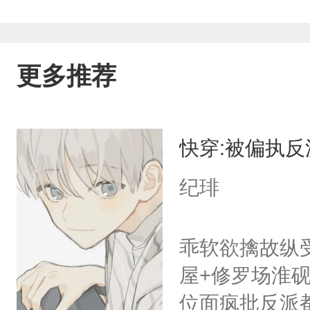
更多推荐
快穿:被偏执
纪琲
乖软欲擒故纵
屋+修罗场淮
位面疯批反派