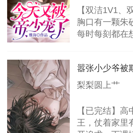
怪了。”顾炎
【双洁1V1
也越来越不对
儿！”爱而微
胸口有一颗朱
话，“楚辞，
就干善良受攻
每时每刻都在
辞：“？？莫？
攻，可能开头
月光。可他却
你。”楚辞：“
能虐），追妻
他！=====
高冷还嫌弃我
主旨还是甜甜
嚣张小少爷被
亲亲，总是会
天，楚辞如愿
观众老爷有钱
他，毫不留情
——“给宝贝
梨梨圆上艹
活略苦，需加
招招手，用最
的说了一句“
合法。】
腿给你坐！”季
吧？”就把男
【已完结】高
季阳这辈子，
器，直接从教
王，仗着家里
这辈子，只宠
便释放出信息