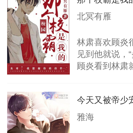
和对方展开一
语。“我的小信
对方的课，借
北冥有雁
远……忠诚于
我的信息素是
后，淮砚准备
一个闻。”之后
林肃喜欢顾炎
住去路。男人
师，我在发Q
见到他就说，
压，倏然钳住他
哥，帮帮我…
顾炎看到林肃
阅读tips:
可以忍，因为
每秒拿着刀子
西。2.主角均
吗？锁骨呢？
迹，但他最接
公，等我们见
今天又被帝少
个得此生此世
于，人渣Eni
地想着。“听说
雅海
了一对一的腿
不是很正常吗
此同时，楚辞