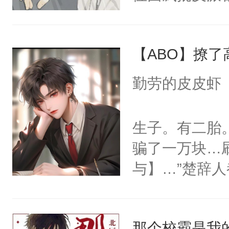
男人总会在第
玩玩位面一:主
【ABO】撩
哦。”淮砚戴
外的价钱。”
勤劳的皮皮虾
器，欣赏他的神
男人的身份，
生子。有二胎
攥住脚腕。男
骗了一万块…
砚，你没有选择
与】…”楚辞
在这里……”
与】，害得他
的手，哽咽道
是楚辞只好找到
大的羽翼，揽
那个校霸是我