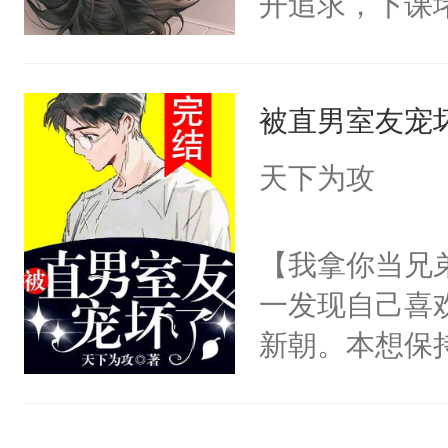
开追求，下课
亦承X季阳（
要骗我？”导
道江舟不领情
【副CP】沈
心喜欢你的，
家把柄，威胁
贱货炸毛受）
才知道自己的
被直男室友宠
剧变，陳橘从
镖攻X富家公
对我说的那些
累赘，几年的
天下为攻
为什么会是您
子。一次同学
男人的信息素
江舟，悬殊的
【我拿你当兄
开始。”楚辞
偷偷的喜欢。
一发现自己喜
骗我，嗯？”“
是变了一一个
新朝。本想保
计较。只要你
的晕晕乎乎时
他动手动脚，
你。”男人拿
为了报复才接
徐新朝不承认
骗男人的承诺。
舟所有的联系