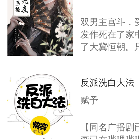
学子，莫之阳
莲花可不止有
双男主宫斗，
点脑袋，看着
发作死在了家
常见问题一：
了大冀恒朝。
教科书版：“
己的世界，并
样。”莫之阳
王名为云胤，
母的微笑：“
反派洗白大法
惜被人暗害，
留看着面前这
绝。主神知晓
赋予
人，突然醒悟
顾云去到大冀
问题二：废后
朝，一个从未
【同名广播剧
卫天还没亮，
为三种性别。