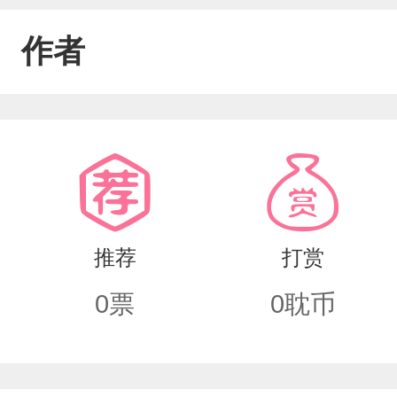
作者
推荐
打赏
0
票
0
耽币