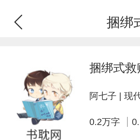
捆绑
捆绑式救
阿七子 | 
0.2万字
0