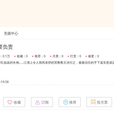
充值中心
要负责
：0.1万
●
收藏：0
●
推荐：0
●
月票：0
●
打赏：0
●
催更：0
鲜红如血的长袍……江湖上令人闻风丧胆的冥教教主沐衍之，被最信任的手下逼至悬崖
19:58
收藏
订阅
推荐
投月票