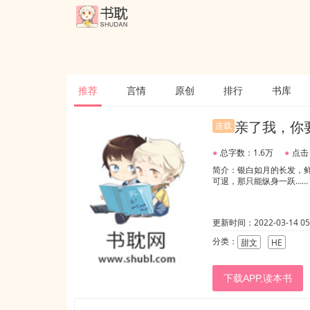
推荐
言情
原创
排行
书库
亲了我，你
连载
●
总字数：1.6万
●
点击
简介：银白如月的长发，
可退，那只能纵身一跃……
更新时间：2022-03-14 05:
分类：
甜文
HE
下载APP,读本书