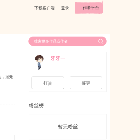
作者平台
下载客户端
登录
牙牙一
边，退无
打赏
催更
粉丝榜
暂无粉丝