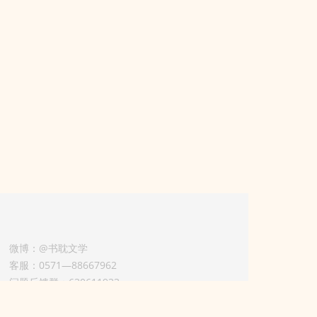
微博：@书耽文学
客服：0571—88667962
问题反馈群：630611933
版权业务联系人-淡风 QQ：
3614922414（加好友请备注合作来意）