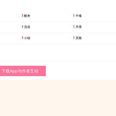
醒来
中毒
洗澡
丹青
小镇
冥教
下载App与作者互动