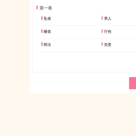
第一卷
坠崖
男人
睡觉
疗伤
阵法
负责