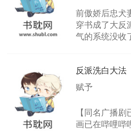
问题二：废后
朝，一个从未
前傲娇后忠犬
卫天还没亮，
为三种性别。
穿书成了大反
腰：“陛下，
构与男子相同
气的系统没收
不好了！”“那
了一颗红色的
成了没用的废
扣到怀里，安
得不开始在后
说他可怜，却
顶替白莲花的
人，最终坐上
反派洗白大法
用见人，因为
小白莲：“嘤嘤
言神龙见首不
胡说，我没碰
赋予
想见人。没有
这是你舅妈，快
名蛇蛇，跟人
不愧是大佬，
【同名广播剧
不知道，那小
悉，嗷？这不
画已在哔哩哔
头，魔尊墨宴
可以先看仙帝