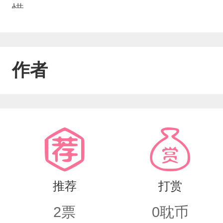
惜。
作者
推荐
打赏
2
票
0
耽币