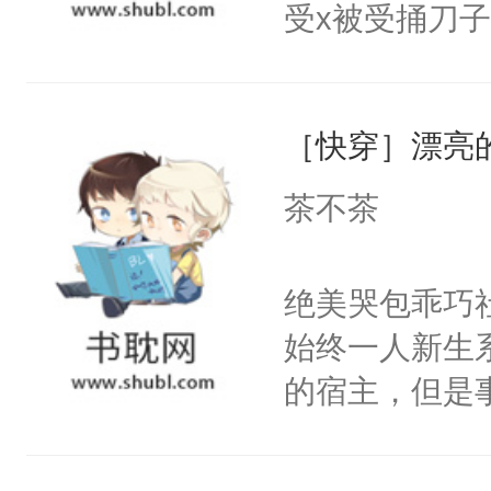
受x被受捅刀
宴：柳折枝你
派，他的任务
飞魄散！第二
一位合适的男
们竟然欺负你
［快穿］漂亮
病，一个个的
宴：要不你跟
上了还是无动
茶不茶
来……“蛇蛇
力跟男主称兄
好，别人都想
间变脸背叛他
绝美哭包乖巧社
堂魔尊……行
的恶事他都对
始终一人新生
位，当日就抢
一个权力滔天
的宿主，但是
神偏执：不许
右男主又报复
个社恐小哭包
腿，把你锁在
个世界了。直
宿主，元宝只
有人养？还有