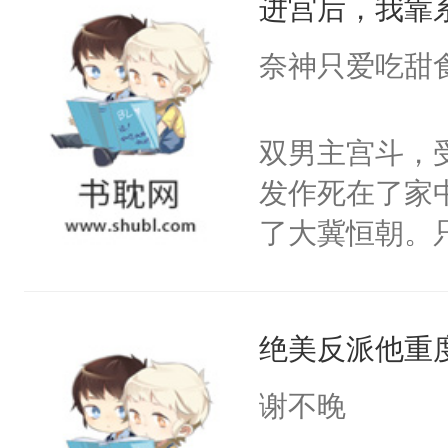
进宫后，我靠
成为所有白莲
I，他们决定
奈神只爱吃甜
学子，莫之阳
莲花可不止有
双男主宫斗，
点脑袋，看着
发作死在了家
常见问题一：
了大冀恒朝。
教科书版：“
己的世界，并
样。”莫之阳
王名为云胤，
母的微笑：“
绝美反派他重
惜被人暗害，
留看着面前这
绝。主神知晓
谢不晚
人，突然醒悟
顾云去到大冀