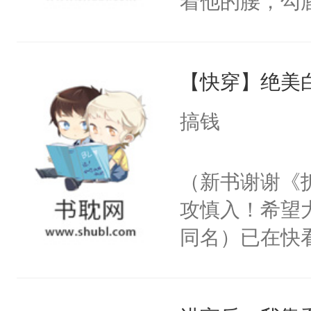
着他的腰，勾
角落，捏着他
尝尝。”当红
【快穿】绝美
来，给老公亲
用力——为你
搞钱
糖专业户，不
（新书谢谢《
攻慎入！希望
同名）已在快
叭！】1V1
统界里面有个