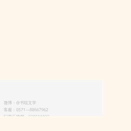
微博：@书耽文学
客服：0571—88667962
问题反馈群：630611933
版权业务联系人-淡风 QQ：
3614922414（加好友请备注合作来意）