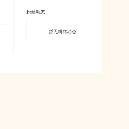
粉丝动态
暂无粉丝动态