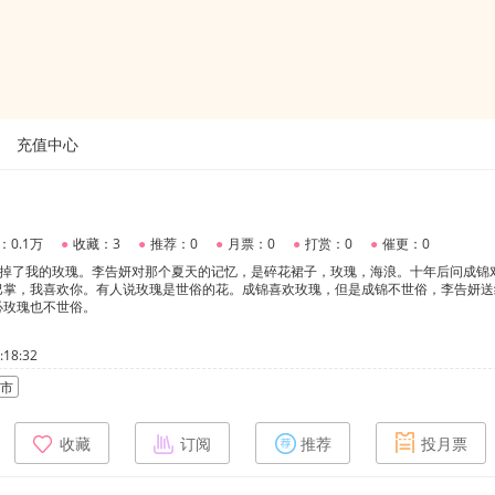
充值中心
：0.1万
●
收藏：3
●
推荐：0
●
月票：0
●
打赏：0
●
催更：0
吞掉了我的玫瑰。李告妍对那个夏天的记忆，是碎花裙子，玫瑰，海浪。十年后问成锦
巴掌，我喜欢你。有人说玫瑰是世俗的花。成锦喜欢玫瑰，但是成锦不世俗，李告妍送
必玫瑰也不世俗。
18:32
市
收藏
订阅
推荐
投月票