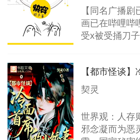
朝，一个从未
【同名广播剧
卫天还没亮，
为三种性别。
画已在哔哩哔
腰：“陛下，
构与男子相同
受x被受捅刀
不好了！”“那
了一颗红色的
派，他的任务
扣到怀里，安
得不开始在后
一位合适的男
顶替白莲花的
人，最终坐上
【都市怪谈】
病，一个个的
小白莲：“嘤嘤
上了还是无动
胡说，我没碰
契灵
力跟男主称兄
这是你舅妈，快
间变脸背叛他
不愧是大佬，
世界观：人存
的恶事他都对
悉，嗷？这不
邪念凝而为恶
一个权力滔天
可以先看仙帝