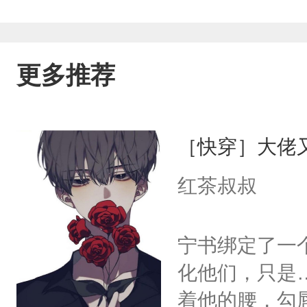
更多推荐
［快穿］大佬
红茶叔叔
宁书绑定了一
化他们，只是
着他的腰，勾