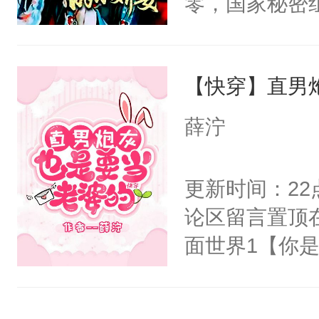
零，国家秘密
右男主又报复
士，以武力、
个世界了。直
界分三性：男
他说：【您需
【快穿】直男
子嗣）。盘龙
年，存活下来
孤独成性，被
薛泞
再说一遍。】
貌美送花郎，
世界苟活十年。
嘴硬心软、宠
更新时间：2
他才发现：他的
论区留言置顶
氓，本体是全
面世界1【你
来想逗逗人类
长大的竹马，
到油盐不进。
抢了你要给竹
本来只想成家