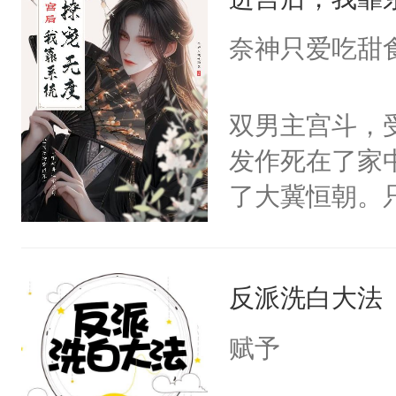
成为所有白莲
I，他们决定
奈神只爱吃甜
学子，莫之阳
莲花可不止有
双男主宫斗，
点脑袋，看着
发作死在了家
常见问题一：
了大冀恒朝。
教科书版：“
己的世界，并
样。”莫之阳
王名为云胤，
母的微笑：“
反派洗白大法
惜被人暗害，
留看着面前这
绝。主神知晓
赋予
人，突然醒悟
顾云去到大冀
问题二：废后