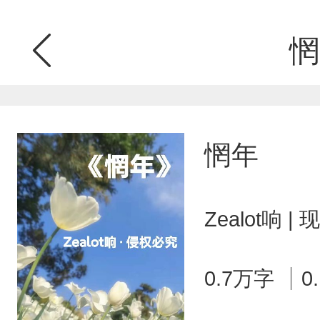
惘
惘年
Zealot响 
0.7万字
0