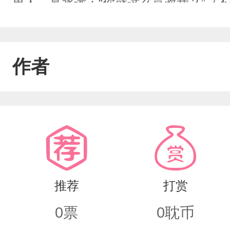
男人，慕丞远：“你就这么喜欢我？”（
钱”（无语住了）甜，不甜你来找我！（
婚合法）
作者
推荐
打赏
0
票
0
耽币