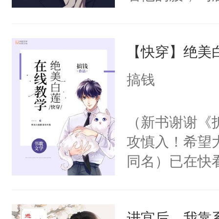
角落，捏着他
尝尝。”当红
【快穿】绝美
来，给老公亲
用力——为你
搞钱
糖专业户，不
（新书谢谢《
攻慎入！希望
同名）已在快
叭！】1V1
统界里面有个
进宫后，我靠