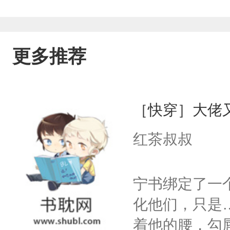
更多推荐
［快穿］大佬
红茶叔叔
宁书绑定了一
化他们，只是
着他的腰，勾