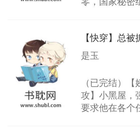
零，国家秘密
右男主又报复
士，以武力、
个世界了。直
界分三性：男
他说：【您需
【快穿】总被
子嗣）。盘龙
年，存活下来
孤独成性，被
是玉
再说一遍。】
貌美送花郎，
世界苟活十年。
嘴硬心软、宠
（已完结）【
他才发现：他的
攻】小黑屋，
氓，本体是全
要求他在各个
来想逗逗人类
世界，他任务
到油盐不进。
对劲……患有
本来只想成家