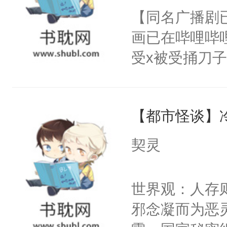
朝，一个从未
【同名广播剧
卫天还没亮，
为三种性别。
画已在哔哩哔
腰：“陛下，
构与男子相同
受x被受捅刀
不好了！”“那
了一颗红色的
派，他的任务
扣到怀里，安
得不开始在后
一位合适的男
顶替白莲花的
人，最终坐上
【都市怪谈】
病，一个个的
小白莲：“嘤嘤
上了还是无动
胡说，我没碰
契灵
力跟男主称兄
这是你舅妈，快
间变脸背叛他
不愧是大佬，
世界观：人存
的恶事他都对
悉，嗷？这不
邪念凝而为恶
一个权力滔天
可以先看仙帝