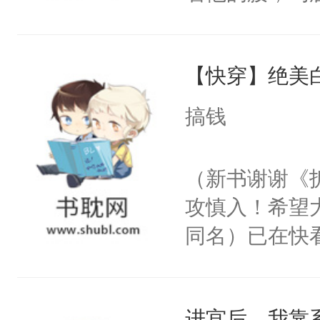
角落，捏着他
尝尝。”当红
【快穿】绝美
来，给老公亲
用力——为你
搞钱
糖专业户，不
（新书谢谢《
攻慎入！希望
同名）已在快
叭！】1V1
统界里面有个
进宫后，我靠