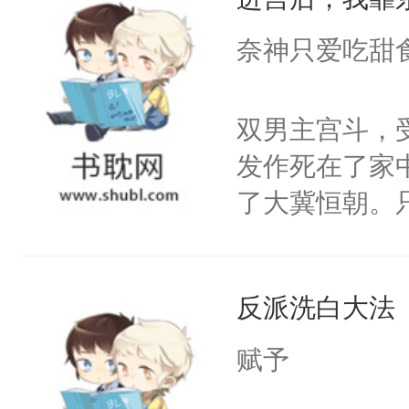
成为所有白莲
I，他们决定
奈神只爱吃甜
学子，莫之阳
莲花可不止有
双男主宫斗，
点脑袋，看着
发作死在了家
常见问题一：
了大冀恒朝。
教科书版：“
己的世界，并
样。”莫之阳
王名为云胤，
母的微笑：“
反派洗白大法
惜被人暗害，
留看着面前这
绝。主神知晓
赋予
人，突然醒悟
顾云去到大冀
问题二：废后