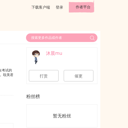
作者平台
下载客户端
登录
沐晨mu
在考试的
。耽美君
打赏
催更
粉丝榜
暂无粉丝