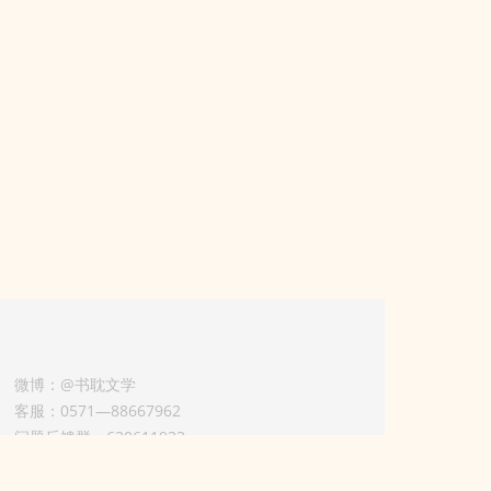
微博：@书耽文学
客服：0571—88667962
问题反馈群：630611933
版权业务联系人-淡风 QQ：
3614922414（加好友请备注合作来意）