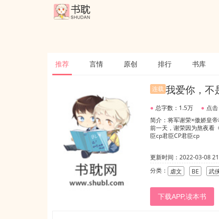
推荐
言情
原创
排行
书库
我爱你，不
连载
●
总字数：1.5万
●
点击
简介：将军谢荣×傲娇皇
前一天，谢荣因为熬夜看
臣cp君臣CP君臣cp
更新时间：2022-03-08 21:
分类：
虐文
BE
武
下载APP,读本书