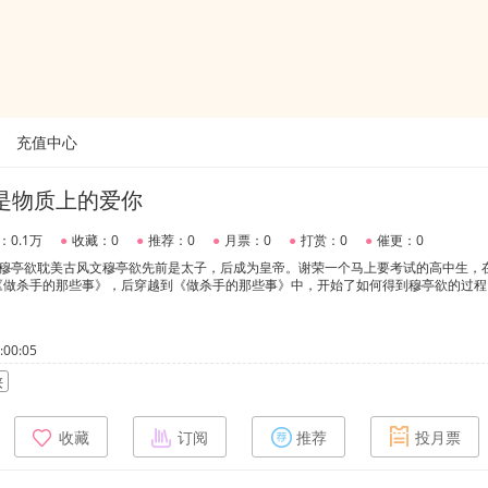
充值中心
是物质上的爱你
：0.1万
●
收藏：0
●
推荐：0
●
月票：0
●
打赏：0
●
催更：0
帝穆亭欲耽美古风文穆亭欲先前是太子，后成为皇帝。谢荣一个马上要考试的高中生，
《做杀手的那些事》，后穿越到《做杀手的那些事》中，开始了如何得到穆亭欲的过程
00:05
侠
收藏
订阅
推荐
投月票