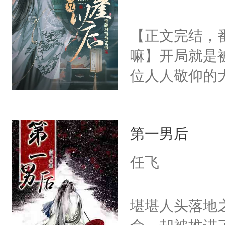
想见人。没有
名蛇蛇，跟人
【正文完结，
不知道，那小
嘛】开局就是
头，魔尊墨宴
位人人敬仰的
宴：柳折枝你
中，被魔尊南
飞魄散！第二
然最后捡回来
们竟然欺负你
第一男后
要在病痛中度
宴：要不你跟
消失在夜空中
任飞
来……“蛇蛇
发霉了许久，
好，别人都想
定！他要死外
堪堪人头落地
堂魔尊……行
个被废的这么