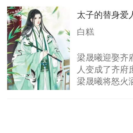
能活下去而努
是因为他才坐
太子的替身爱
们想要搞男主
林秋那双清透
身边来啊？萧
火葬场虽迟但到
白糕
那是因为他想
好了你的伤，
再虐男主了！
果之后，我可
梁晟曦迎娶齐
啊！！！”大
秋1v1双洁h
人变成了齐府
的故事。轻松
恳，受会恢复
梁晟曦将怒火
笔，不喜左上
辱，齐瑾然从
（黑色版）：
守着那些约定
权，非独家
治疗他人时，
悬崖。真相大