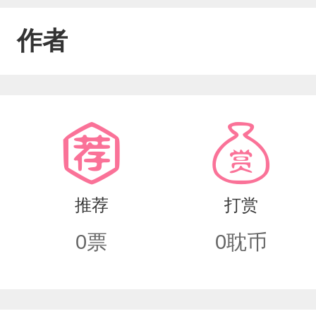
作者
推荐
打赏
0
票
0
耽币