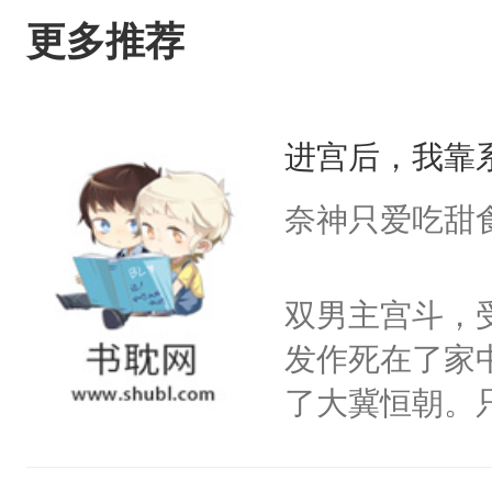
更多推荐
进宫后，我靠
奈神只爱吃甜
双男主宫斗，
发作死在了家
了大冀恒朝。
己的世界，并
王名为云胤，