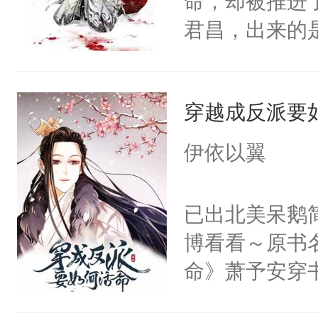
命，却被推进
位，当日就抢
轮椅，从家里
君昌，出来的
神偏执：不许
的夜晚离家出
己等来的会是
腿，把你锁在
快乐的风餐露
上了龙床。某
有人养？还有
椅漂移，和野
穿越成反派要
上。太医把了
种威胁手段没
地的束林秋，
有喜了。”魏公
他是社恐，墨
伊依以翼
了。那个男人
自己的处境，
哄：祖宗，求
子贴贴。我见
寻……这是一
不出去啊……1
已出北美呆鹅
魔尊南北寒被
事。前期虐受
博看看～原书
椅的男人给收
1，he。
命》萧予安穿
体统！结果装
年君王。真是
香香贴贴呜呜