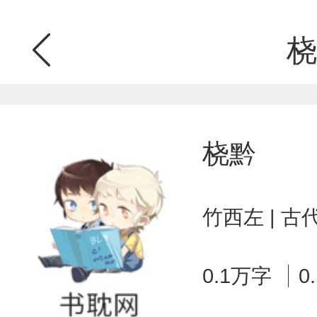
桡
桡黔
竹西左 | 
0.1万字
0