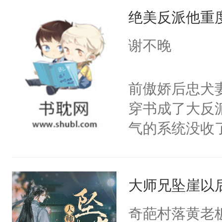
绝美反派他重
惜被人暗害，
绝。主神知晓
谢不晚
顾云去到大冀
朝，一个从未
前傲娇后忠犬
为三种性别。
穿书成了大反
构与男子相同
气的系统没收
了一颗红色的
成了没用的废
得不开始在后
说他可怜，却
人，最终坐上
大师兄坠崖以
用见人，因为
言神龙见首不
奇葩村落黄老