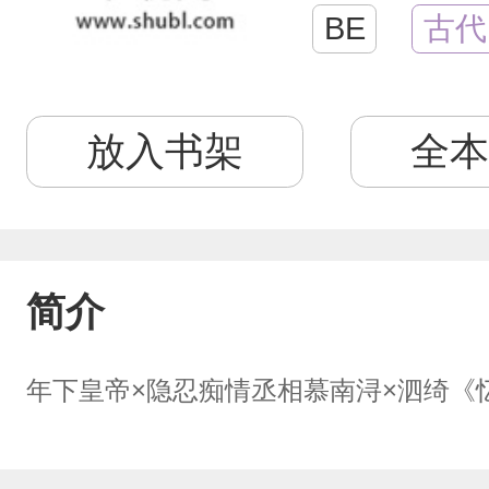
BE
古代
放入书架
全本
简介
年下皇帝×隐忍痴情丞相慕南浔×泗绮《