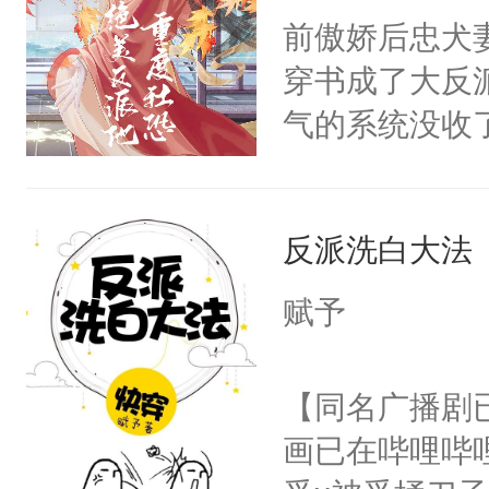
朝，一个从未
前傲娇后忠犬
卫天还没亮，
为三种性别。
穿书成了大反
腰：“陛下，
构与男子相同
气的系统没收
不好了！”“那
了一颗红色的
成了没用的废
扣到怀里，安
得不开始在后
说他可怜，却
顶替白莲花的
人，最终坐上
反派洗白大法
用见人，因为
小白莲：“嘤嘤
言神龙见首不
胡说，我没碰
赋予
想见人。没有
这是你舅妈，快
名蛇蛇，跟人
不愧是大佬，
【同名广播剧
不知道，那小
悉，嗷？这不
画已在哔哩哔
头，魔尊墨宴
可以先看仙帝