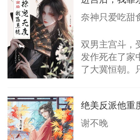
成为所有白莲
I，他们决定
奈神只爱吃甜
学子，莫之阳
莲花可不止有
双男主宫斗，
点脑袋，看着
发作死在了家
常见问题一：
了大冀恒朝。
教科书版：“
己的世界，并
样。”莫之阳
王名为云胤，
母的微笑：“
绝美反派他重
惜被人暗害，
留看着面前这
绝。主神知晓
谢不晚
人，突然醒悟
顾云去到大冀
问题二：废后