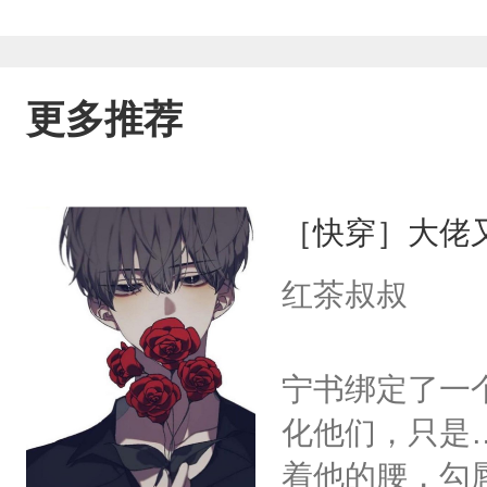
更多推荐
［快穿］大佬
红茶叔叔
宁书绑定了一
化他们，只是
着他的腰，勾