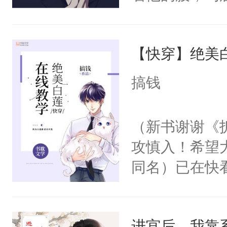
角落，捏着他
尝尝。”当红
【快穿】绝美
来，给老公亲
用力——为你
搞钱
糖专业户，不
（新书谢谢《
攻慎入！希望
同名）已在快
叭！】1V1
统界里面有个
进宫后，我靠