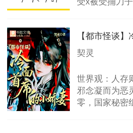
受x被受捅刀
宴：柳折枝你
派，他的任务
飞魄散！第二
一位合适的男
们竟然欺负你
【都市怪谈】
病，一个个的
宴：要不你跟
上了还是无动
契灵
来……“蛇蛇
力跟男主称兄
好，别人都想
间变脸背叛他
世界观：人存
堂魔尊……行
的恶事他都对
邪念凝而为恶
位，当日就抢
一个权力滔天
零，国家秘密
神偏执：不许
右男主又报复
士，以武力、
腿，把你锁在
个世界了。直
界分三性：男
有人养？还有
他说：【您需