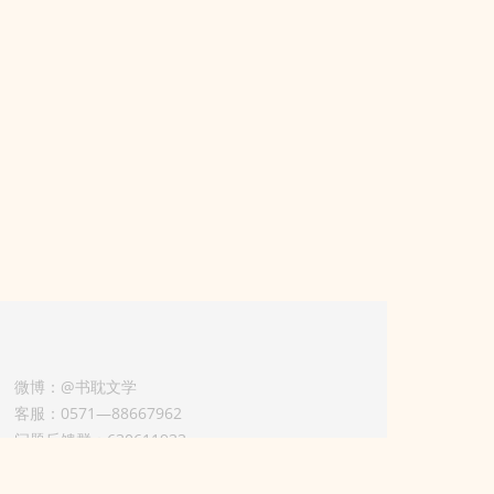
微博：@书耽文学
客服：0571—88667962
问题反馈群：630611933
版权业务联系人-淡风 QQ：
3614922414（加好友请备注合作来意）