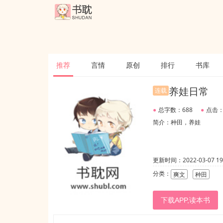
推荐
言情
原创
排行
书库
养娃日常
连载
●
总字数：688
●
点击：
简介：种田，养娃
更新时间：2022-03-07 19:
分类：
爽文
种田
下载APP,读本书