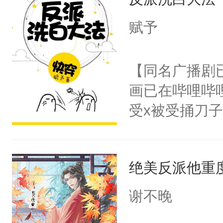
成为所有白莲
I，他们决定
赋予
学子，莫之阳
莲花可不止有
【同名广播剧
点脑袋，看着
画已在哔哩哔
常见问题一：
受x被受捅刀
教科书版：“
派，他的任务
样。”莫之阳
一位合适的男
母的微笑：“
绝美反派他重
病，一个个的
留看着面前这
上了还是无动
谢不晚
人，突然醒悟
力跟男主称兄
问题二：废后