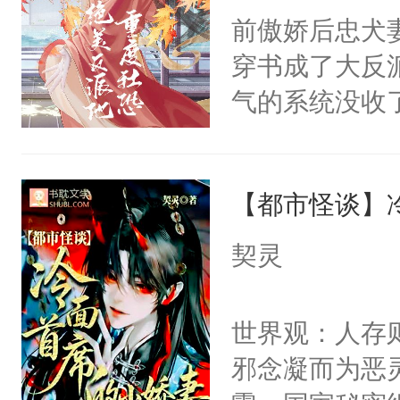
间变脸背叛他
前傲娇后忠犬
卫天还没亮，
的恶事他都对
穿书成了大反
腰：“陛下，
一个权力滔天
气的系统没收
不好了！”“那
右男主又报复
成了没用的废
扣到怀里，安
个世界了。直
说他可怜，却
顶替白莲花的
他说：【您需
【都市怪谈】
用见人，因为
小白莲：“嘤嘤
年，存活下来
言神龙见首不
胡说，我没碰
契灵
再说一遍。】
想见人。没有
这是你舅妈，快
世界苟活十年。
名蛇蛇，跟人
不愧是大佬，
世界观：人存
不知道，那小
悉，嗷？这不
邪念凝而为恶
头，魔尊墨宴
可以先看仙帝