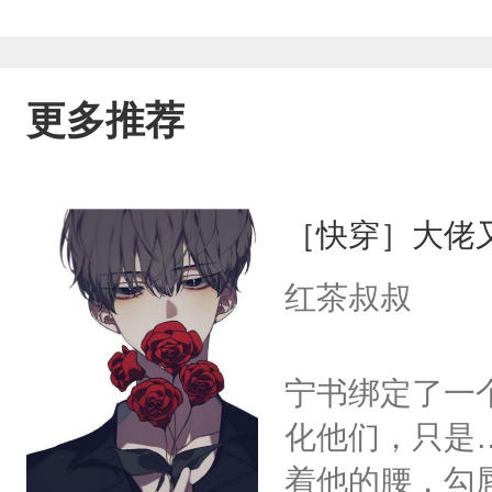
更多推荐
［快穿］大佬
红茶叔叔
宁书绑定了一
化他们，只是
着他的腰，勾