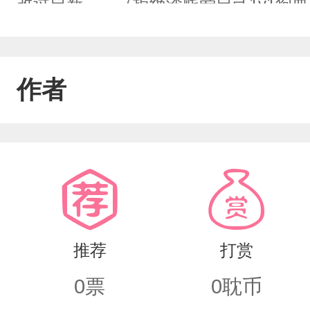
改过自新……（拒绝渣贱爱自己1v1狗血
作者
推荐
打赏
0
票
0
耽币