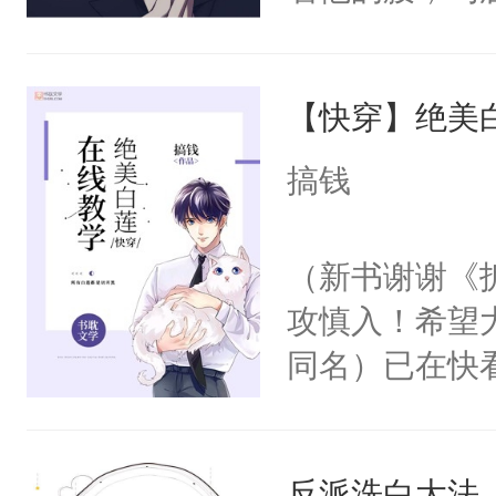
角落，捏着他
尝尝。”当红
【快穿】绝美
来，给老公亲
用力——为你
搞钱
糖专业户，不
（新书谢谢《
攻慎入！希望
同名）已在快
叭！】1V1
统界里面有个
反派洗白大法