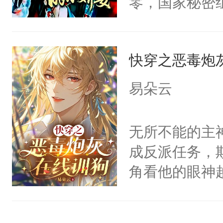
零，国家秘密
宴：柳折枝你
士，以武力、
飞魄散！第二
界分三性：男
们竟然欺负你
快穿之恶毒炮
子嗣）。盘龙
宴：要不你跟
孤独成性，被
易朵云
来……“蛇蛇
貌美送花郎，
好，别人都想
嘴硬心软、宠
无所不能的主
堂魔尊……行
他才发现：他的
成反派任务，
位，当日就抢
氓，本体是全
角看他的眼神
神偏执：不许
来想逗逗人类
只为了让小主
腿，把你锁在
到油盐不进。
为了给娇气小
有人养？还有
本来只想成家