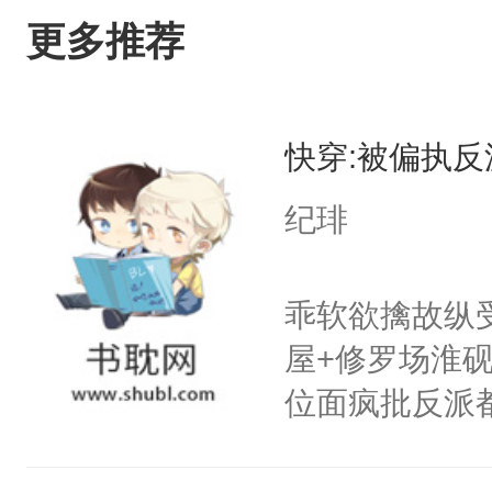
更多推荐
快穿:被偏执
纪琲
乖软欲擒故纵
屋+修罗场淮
位面疯批反派
男人总会在第
玩玩位面一:主