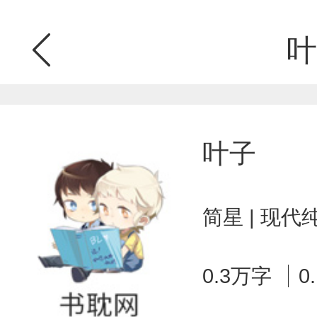
叶
叶子
简星 | 现代
0.3万字
0