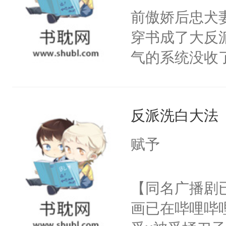
朝，一个从未
前傲娇后忠犬
卫天还没亮，
为三种性别。
穿书成了大反
腰：“陛下，
构与男子相同
气的系统没收
不好了！”“那
了一颗红色的
成了没用的废
扣到怀里，安
得不开始在后
说他可怜，却
顶替白莲花的
人，最终坐上
反派洗白大法
用见人，因为
小白莲：“嘤嘤
言神龙见首不
胡说，我没碰
赋予
想见人。没有
这是你舅妈，快
名蛇蛇，跟人
不愧是大佬，
【同名广播剧
不知道，那小
悉，嗷？这不
画已在哔哩哔
头，魔尊墨宴
可以先看仙帝