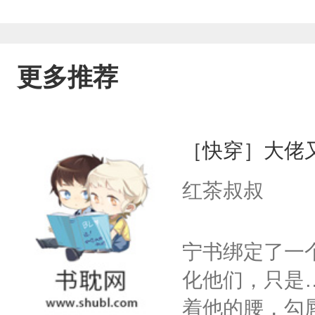
更多推荐
［快穿］大佬
红茶叔叔
宁书绑定了一
化他们，只是
着他的腰，勾