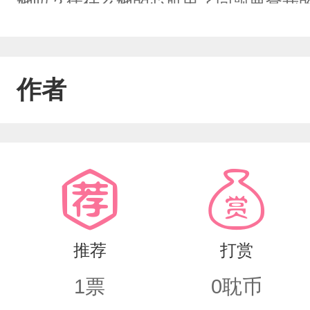
她吗？凭什么她的心脏出了问题要拿我
都比不上她！——他从出生起就一直是
是因为这样他才一直在反抗，用自己一
作者
的爱上了这个把他当做其他人替身的天
着自己喜欢的给自己的伤害而逐渐消散
远都比不上她喜欢的那个人时，他死心
了！他，在他眼里，永远都只能是一个
推荐
打赏
1
票
0
耽币