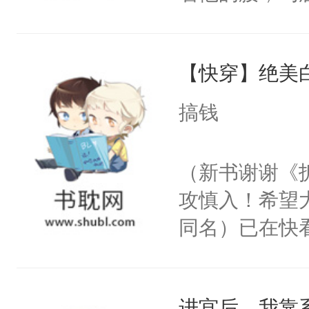
角落，捏着他
尝尝。”当红
【快穿】绝美
来，给老公亲
用力——为你
搞钱
糖专业户，不
（新书谢谢《
攻慎入！希望
同名）已在快
叭！】1V1
统界里面有个
进宫后，我靠