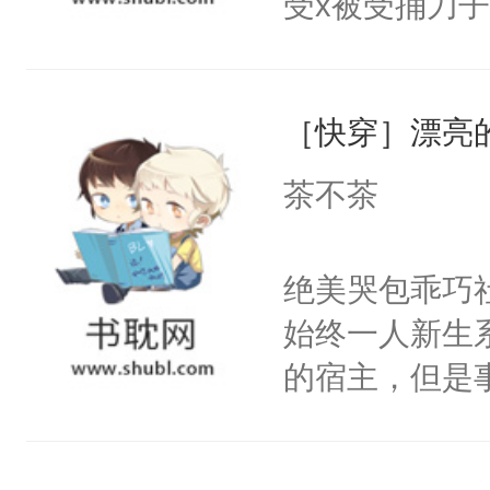
受x被受捅刀
宴：柳折枝你
派，他的任务
飞魄散！第二
一位合适的男
们竟然欺负你
［快穿］漂亮
病，一个个的
宴：要不你跟
上了还是无动
茶不茶
来……“蛇蛇
力跟男主称兄
好，别人都想
间变脸背叛他
绝美哭包乖巧社
堂魔尊……行
的恶事他都对
始终一人新生
位，当日就抢
一个权力滔天
的宿主，但是
神偏执：不许
右男主又报复
个社恐小哭包
腿，把你锁在
个世界了。直
宿主，元宝只
有人养？还有
他说：【您需