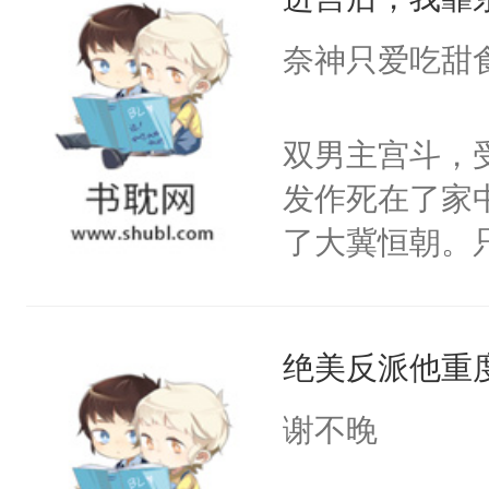
成为所有白莲
I，他们决定
奈神只爱吃甜
学子，莫之阳
莲花可不止有
双男主宫斗，
点脑袋，看着
发作死在了家
常见问题一：
了大冀恒朝。
教科书版：“
己的世界，并
样。”莫之阳
王名为云胤，
母的微笑：“
绝美反派他重
惜被人暗害，
留看着面前这
绝。主神知晓
谢不晚
人，突然醒悟
顾云去到大冀
问题二：废后