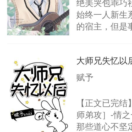
绝美哭包乖巧社
堂魔尊……行
的恶事他都对
始终一人新生
位，当日就抢
一个权力滔天
的宿主，但是
神偏执：不许
右男主又报复
个社恐小哭包
腿，把你锁在
个世界了。直
宿主，元宝只
有人养？还有
他说：【您需
大师兄失忆以
你，打他一巴
种威胁手段没
年，存活下来
右脸欠踹$￥#
他是社恐，墨
赋予
再说一遍。】
白嫩嫩一看就
哄：祖宗，求
世界苟活十年。
前，抬手摸了
不出去啊……1
【正文已完结
句：“魂淡！”元
师弟攻］-情
血：可爱，想
那些道心不坚