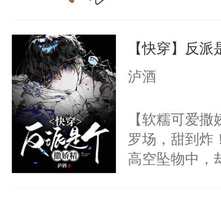
阴恻恻的看着
到了师弟，无
招惹我的，你
甚至为此一念
点头：“你自
【快穿】反派
妄。当他看到
谁！”反正有
白，这一切终
泸酒
打工的！小世
头。而宗门也
码，泪水还没
子，门下所有
【软糯可爱撒娇
了！尼玛！到
杀了同为魔道
罗场，甜到炸！
绝于师门前。
高空坠物中，
了当年。回到
要成为一个优
个宗门成为正
主称霸位面！
道吗？大师兄
在一起！”温