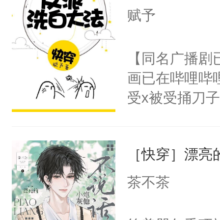
言神龙见首不
赋予
想见人。没有
名蛇蛇，跟人
【同名广播剧
不知道，那小
画已在哔哩哔
头，魔尊墨宴
受x被受捅刀
宴：柳折枝你
派，他的任务
飞魄散！第二
一位合适的男
们竟然欺负你
［快穿］漂亮
病，一个个的
宴：要不你跟
上了还是无动
茶不茶
来……“蛇蛇
力跟男主称兄
好，别人都想
间变脸背叛他