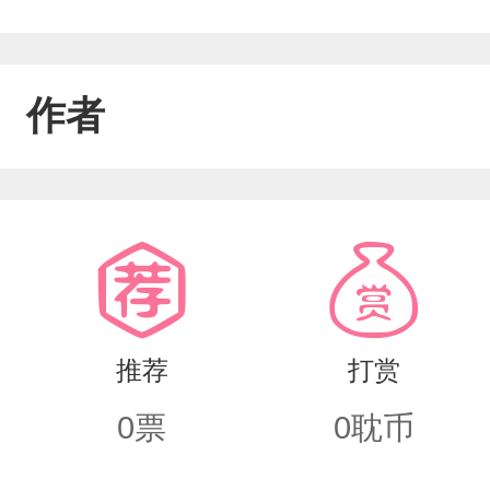
作者
推荐
打赏
0
票
0
耽币