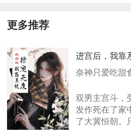
更多推荐
进宫后，我靠
奈神只爱吃甜
双男主宫斗，
发作死在了家
了大冀恒朝。