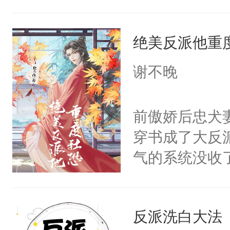
己的世界，并
王名为云胤，
绝美反派他重
惜被人暗害，
绝。主神知晓
谢不晚
顾云去到大冀
朝，一个从未
前傲娇后忠犬
为三种性别。
穿书成了大反
构与男子相同
气的系统没收
了一颗红色的
成了没用的废
得不开始在后
说他可怜，却
人，最终坐上
反派洗白大法
用见人，因为