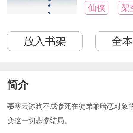
仙侠
架
放入书架
全本
简介
慕寒云舔狗不成惨死在徒弟兼暗恋对象
变这一切悲惨结局。