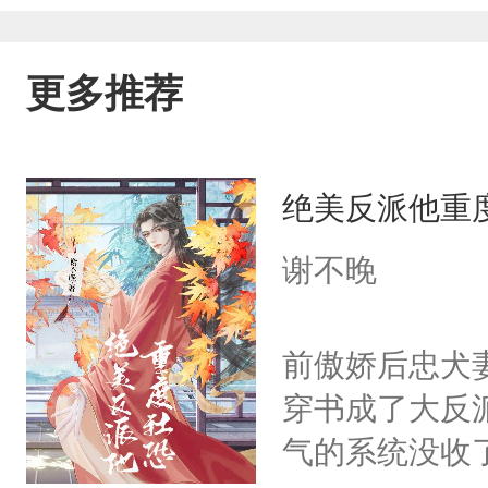
更多推荐
绝美反派他重
谢不晚
前傲娇后忠犬
穿书成了大反
气的系统没收