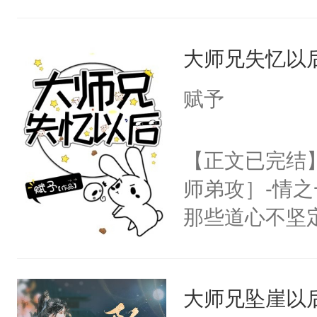
成了没用的废
说他可怜，却
大师兄失忆以
用见人，因为
言神龙见首不
赋予
想见人。没有
名蛇蛇，跟人
【正文已完结
不知道，那小
师弟攻］-情
头，魔尊墨宴
那些道心不坚
宴：柳折枝你
到了师弟，无
飞魄散！第二
甚至为此一念
们竟然欺负你
大师兄坠崖以
妄。当他看到
宴：要不你跟