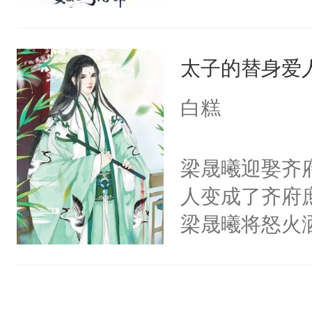
年君王。真是
香香贴贴呜呜
能活下去而努
是因为他才坐
太子的替身爱
们想要搞男主
林秋那双清透
身边来啊？萧
火葬场虽迟但到
白糕
那是因为他想
好了你的伤，
再虐男主了！
果之后，我可
梁晟曦迎娶齐
啊！！！”大
秋1v1双洁h
人变成了齐府
的故事。轻松
恳，受会恢复
梁晟曦将怒火
笔，不喜左上
辱，齐瑾然从
（黑色版）：
守着那些约定
权，非独家
治疗他人时，