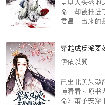
堪堪人头落地
会给大师兄回
个被废的这么
命，却被推进
现言烬就站在
轮椅，从家里
君昌，出来的
静。这一世，
的夜晚离家出
己等来的会是
只是师兄。-
快乐的风餐露
上了龙床。某
情不比受少，
椅漂移，和野
穿越成反派要
上。太医把了
才任由受自毁。
地的束林秋，
有喜了。”魏公
中有穿越者！
伊依以翼
了。那个男人
自己的处境，
不要吵架，友好
子贴贴。我见
寻……这是一
已出北美呆鹅
魔尊南北寒被
事。前期虐受
博看看～原书
椅的男人给收
1，he。
命》萧予安穿
体统！结果装