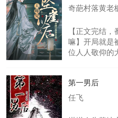
白，这一切终
奇葩村落黄老
来……“蛇蛇
头。而宗门也
好，别人都想
子，门下所有
【正文完结，
堂魔尊……行
杀了同为魔道
嘛】开局就是
位，当日就抢
绝于师门前。
位人人敬仰的
神偏执：不许
了当年。回到
中，被魔尊南
腿，把你锁在
个宗门成为正
然最后捡回来
有人养？还有
道吗？大师兄
第一男后
要在病痛中度
种威胁手段没
二师兄了。乙
消失在夜空中
他是社恐，墨
任飞
忘记了对二师
发霉了许久，
哄：祖宗，求
此便再好不过
定！他要死外
不出去啊……1