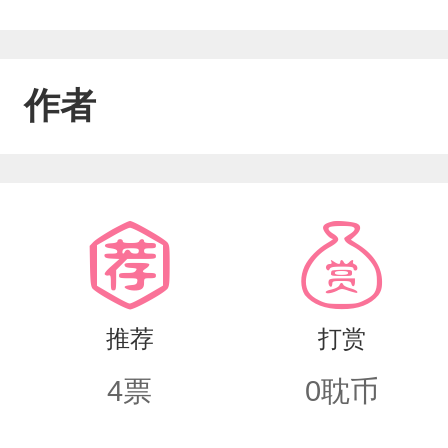
作者
推荐
打赏
4
票
0
耽币