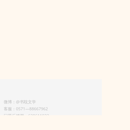
微博：@书耽文学
客服：0571—88667962
问题反馈群：630611933
版权业务联系人-淡风 QQ：
3614922414（加好友请备注合作来意）