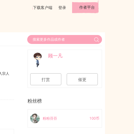
作者平台
下载客户端
登录
顾一凡
入宗人
打赏
催更
粉丝榜
粉粉芬芬
100币