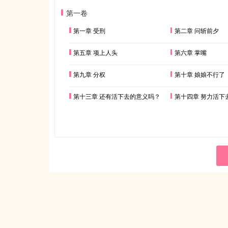
第一卷
第一章 受刑
第二章 问斩前夕
第五章 项上人头
第六章 掌嘴
第九章 分权
第十章 娘娘不行了
第十三章 还有活下去的意义吗？
第十四章 努力活下