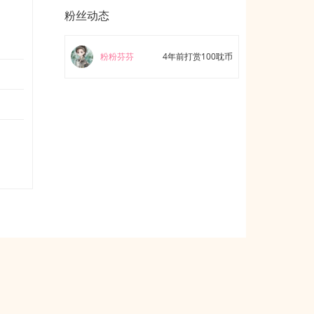
粉丝动态
粉粉芬芬
4年前打赏100耽币