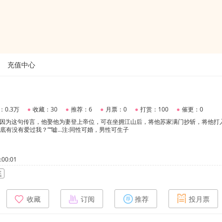
充值中心
：0.3万
●
收藏：30
●
推荐：6
●
月票：0
●
打赏：100
●
催更：0
！因为这句传言，他娶他为妻登上帝位，可在坐拥江山后，将他苏家满门抄斩，将他打
有没有爱过我？”“嘘...注:同性可婚，男性可生子
00:01
廷
收藏
订阅
推荐
投月票