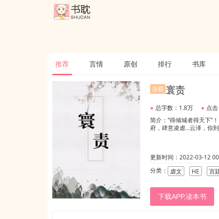
推荐
言情
原创
排行
书库
寰责
连载
●
总字数：1.8万
●
点击
简介：“得倾城者得天下”
府，肆意凌虐…云泽，你到底
更新时间：2022-03-12 00:
分类：
虐文
HE
宫
下载APP,读本书