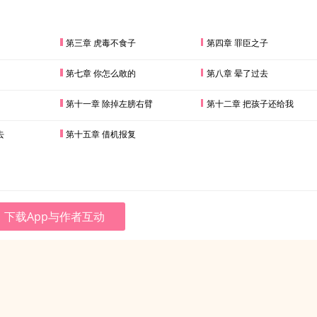
第三章 虎毒不食子
第四章 罪臣之子
第七章 你怎么敢的
第八章 晕了过去
第十一章 除掉左膀右臂
第十二章 把孩子还给我
去
第十五章 借机报复
下载App与作者互动