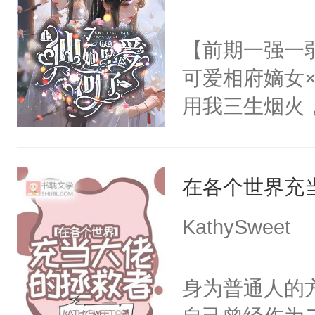
进心里好几年
放在心里好几年
【前期一强一
么？”徐薇薇
可爱相府嫡女
用我三生烟火
情，亦是我现
稳的上仙丹霓
在各个世界充
的恋爱脑。丹
爱。”仙帝沉
KathySweet
仙女来背锅。
一气之下将魔
身为普通人的
终的选择。2