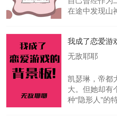
自己曾经作为
家族限制，直
在途中发现山
命运的齿轮开
劫，在往后的
剑法。不知这
那天，有个师
我成了恋爱游
澜却一脸疑惑
无敌耶耶
啊。”3.丹霓
九重天。却哪
凯瑟琳，帝都
反目成仇。丹
大。但她却有
根。她的眼中
种“隐形人”
爱慕沈芸澜看
即使大摇大摆
说，你别太爱了