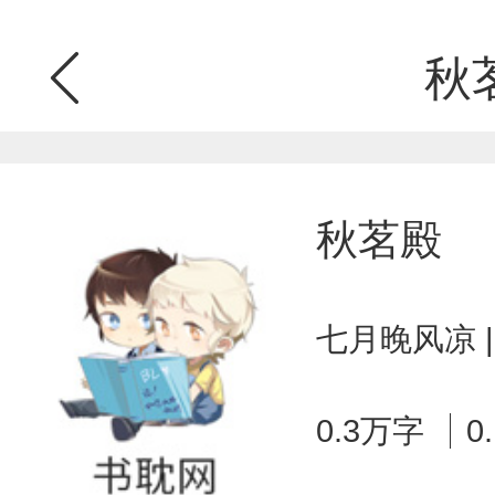
秋
秋茗殿
七月晚风凉 
0.3万字
0