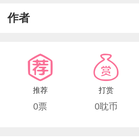
作者
推荐
打赏
0
票
0
耽币