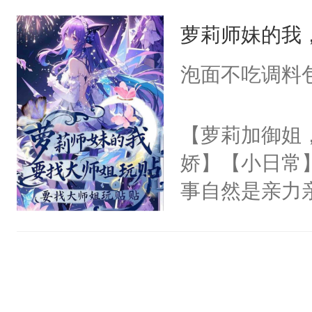
觉。直到一个
萝莉师妹的我
来身处一个恋
道的背景板N
泡面不吃调料
女主角，即将
飞的爱情故事
【萝莉加御姐
丽丝，让她远
娇】【小日常
之手，导致故
事自然是亲力
心热狐狸×白
这哪里是招生，
丝T，别站错
宗的未来啊。
无比上心的啊
重要的是，身材