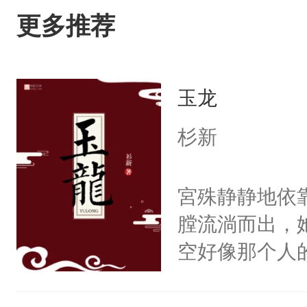
更多推荐
玉龙
杉新
宮殊静静地依
膛流淌而出，
空好像那个人
然，一只拍打
出疲惫的双手