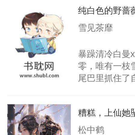
纯白色的野蔷
使劲，蝴蝶近
随着宮殊的体
雪见茶靡
少时与她相逢
脸上依旧挂着
暴躁清冷白曼
防的爱情，天
零，唯有一枝
可到头来她终
尾巴里抓住了
吹拂而过，香
密。”喝醉酒
扬，翩翩起舞
闪烁着泪花。
殊的指尖。清
糟糕，上仙她
美好爱情，唯
动，这一世她
无猜。传统的
松中鹤
不了情的枷锁