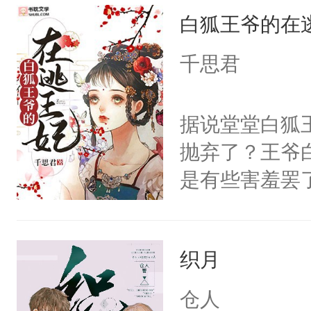
白狐王爷的在
重生，莫星星
体，在莫星星
千思君
武流苏父兄皆
流苏容貌冠绝
据说堂堂白狐
宫宴上见到三
抛弃了？王爷
竭虑，但异域
是有些害羞罢
宴包裹里，有
个凡人屁股后
正妃位置。武
沚表示这是爱
武流苏势要查
织月
想，需得寸步
忙，武流苏帮
想往哪里跑呢
仓人
经起伏，在成