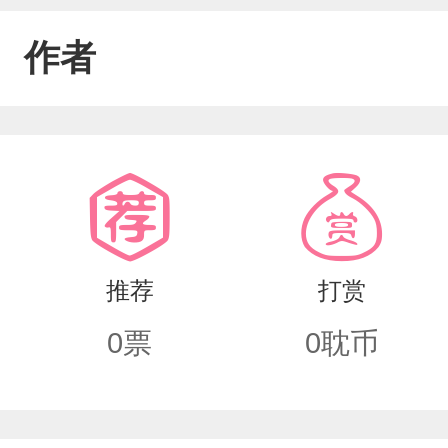
作者
推荐
打赏
0
票
0
耽币