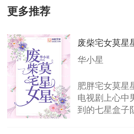
更多推荐
废柴宅女莫星
华小星
肥胖宅女莫星
电视剧上心中
到的七星盒子
全侯之女武流
魄打碎，意外