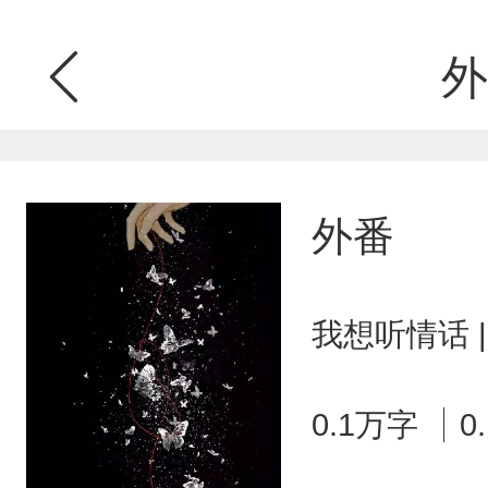
外
外番
我想听情话 
0.1万字
0