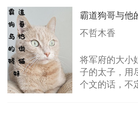
她，还将她送
线，男主鉴婊
霸道狗哥与他
好了身体，也
年后赵知年回
不哲木香
出代价。不管
狠手辣的心机
将军府的大小
的其他人...
子的太子，用
——为什么她
个文的话，不
小狗脱不开干
是一周，或者
医院里看一眼
爱那一卦的？
狗。什么？姐