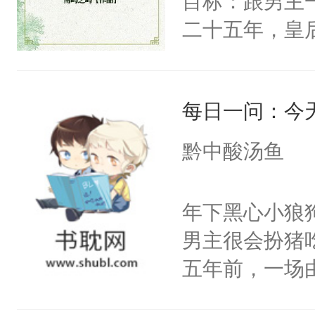
目标：跟男主
已发出，但被对
二十五年，皇
皇后，葬于黄
下葬后太子不
每日一问：今
第五年，沛帝
三皇子云黎晗
黔中酸汤鱼
云黎晰为明郡
下旨后长达五
年下黑心小狼
端王被立为太
男主很会扮猪
陶淑妃和姜德
五年前，一场
和两位公主在
年命丧黄泉。
我们也该回去