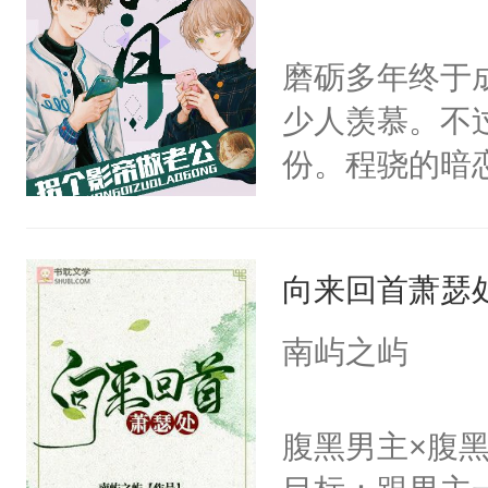
的绍君，附耳
手。但武流苏
的夫人，你倒
磨砺多年终于
炆对自己始终
手投降，说：
少人羡慕。不
最后关头帮赵
我背后拿开？”
份。程骁的暗
候，程老爷子
人一定不要对
向来回首萧瑟
纪人看着保守
挑了几件性感
南屿之屿
发挥到了极致
戚恩的信息，
腹黑男主×腹
狗滚吧。]程骁