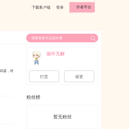
作者平台
下载客户端
登录
循环无解
武器，对
打赏
催更
粉丝榜
暂无粉丝