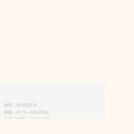
微博：@书耽文学
客服：0571—88667962
问题反馈群：630611933
版权业务联系人-淡风 QQ：
3614922414（加好友请备注合作来意）