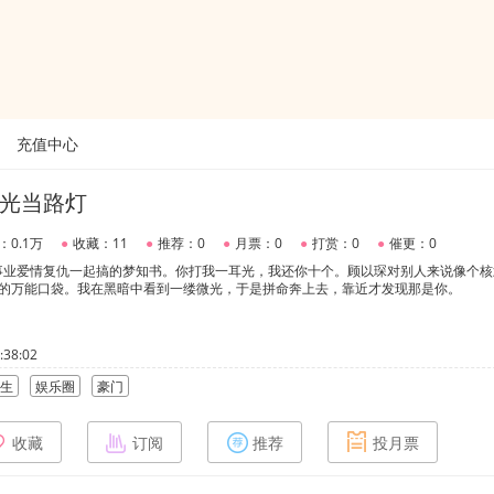
充值中心
光当路灯
：0.1万
●
收藏：11
●
推荐：0
●
月票：0
●
打赏：0
●
催更：0
事业爱情复仇一起搞的梦知书。你打我一耳光，我还你十个。顾以琛对别人来说像个核
梦的万能口袋。我在黑暗中看到一缕微光，于是拼命奔上去，靠近才发现那是你。
38:02
生
娱乐圈
豪门
收藏
订阅
推荐
投月票