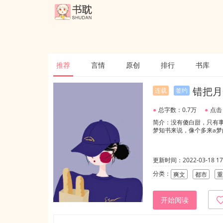
推荐
言情
原创
排行
书库
错把月
连载
签约
●
总字数：0.7万
●
点击
简介：没有傻白甜，只有
梦知书来说，像个多来a
更新时间：2022-03-18 17:
分类：
爽文
都市
重
开始阅读