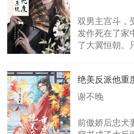
学子，莫之阳
莲花可不止有
双男主宫斗，
点脑袋，看着
发作死在了家
常见问题一：
了大冀恒朝。
教科书版：“
己的世界，并
样。”莫之阳
王名为云胤，
母的微笑：“
绝美反派他重
惜被人暗害，
留看着面前这
绝。主神知晓
谢不晚
人，突然醒悟
顾云去到大冀
问题二：废后
朝，一个从未
前傲娇后忠犬
卫天还没亮，
为三种性别。