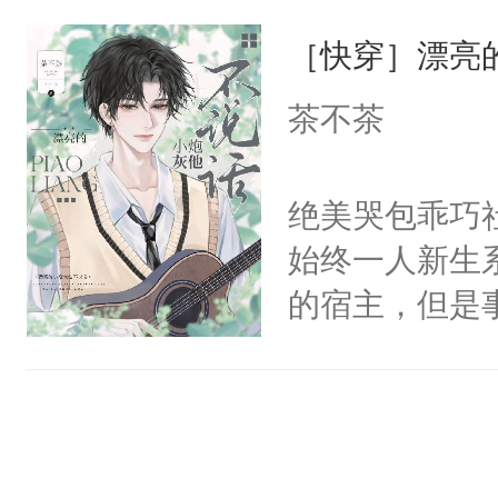
一位合适的男
们竟然欺负你
［快穿］漂亮
病，一个个的
宴：要不你跟
上了还是无动
茶不茶
来……“蛇蛇
力跟男主称兄
好，别人都想
间变脸背叛他
绝美哭包乖巧社
堂魔尊……行
的恶事他都对
始终一人新生
位，当日就抢
一个权力滔天
的宿主，但是
神偏执：不许
右男主又报复
个社恐小哭包
腿，把你锁在
个世界了。直
宿主，元宝只
有人养？还有
他说：【您需
你，打他一巴
种威胁手段没
年，存活下来
右脸欠踹$￥#
他是社恐，墨