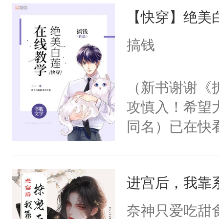
【快穿】绝美
来，给老公亲
用力——为你
搞钱
糖专业户，不
（新书谢谢《
攻慎入！希望
同名）已在快
叭！】1V1
统界里面有个
进宫后，我靠
成为所有白莲
I，他们决定
奈神只爱吃甜