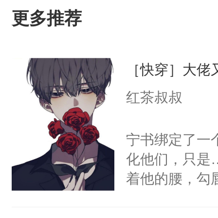
更多推荐
［快穿］大佬
红茶叔叔
宁书绑定了一
化他们，只是
着他的腰，勾
角落，捏着他
尝尝。”当红