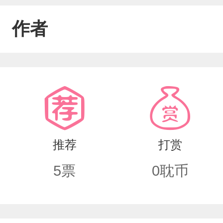
作者
推荐
打赏
5
票
0
耽币