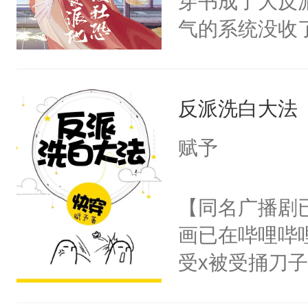
穿书成了大反
腰：“陛下，
构与男子相同
气的系统没收
不好了！”“那
了一颗红色的
成了没用的废
扣到怀里，安
得不开始在后
说他可怜，却
顶替白莲花的
人，最终坐上
反派洗白大法
用见人，因为
小白莲：“嘤嘤
言神龙见首不
胡说，我没碰
赋予
想见人。没有
这是你舅妈，快
名蛇蛇，跟人
不愧是大佬，
【同名广播剧
不知道，那小
悉，嗷？这不
画已在哔哩哔
头，魔尊墨宴
可以先看仙帝
受x被受捅刀
宴：柳折枝你
派，他的任务
飞魄散！第二