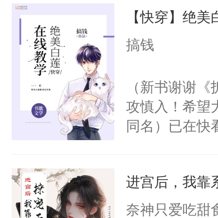
【快穿】绝美
来，给老公亲
用力——为你
搞钱
糖专业户，不
（新书谢谢《
攻慎入！希望
同名）已在快
叭！】1V1
统界里面有个
进宫后，我靠
成为所有白莲
I，他们决定
奈神只爱吃甜