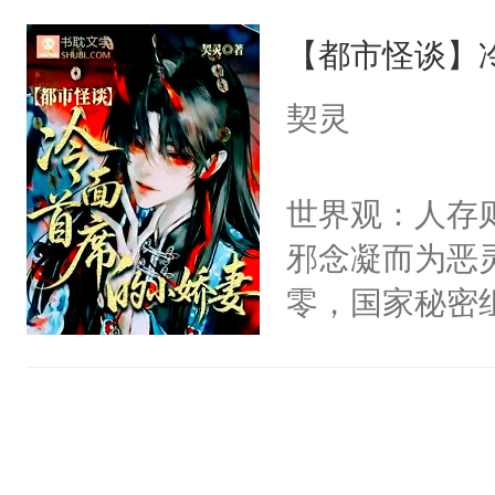
一位合适的男
们竟然欺负你
【都市怪谈】
病，一个个的
宴：要不你跟
上了还是无动
契灵
来……“蛇蛇
力跟男主称兄
好，别人都想
间变脸背叛他
世界观：人存
堂魔尊……行
的恶事他都对
邪念凝而为恶
位，当日就抢
一个权力滔天
零，国家秘密
神偏执：不许
右男主又报复
士，以武力、
腿，把你锁在
个世界了。直
界分三性：男
有人养？还有
他说：【您需
子嗣）。盘龙
种威胁手段没
年，存活下来
孤独成性，被
他是社恐，墨