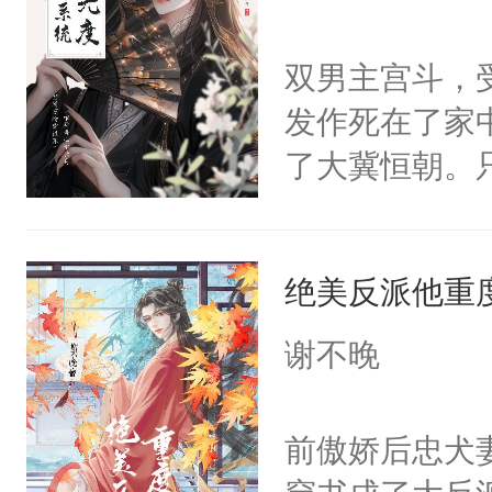
学子，莫之阳
莲花可不止有
双男主宫斗，
点脑袋，看着
发作死在了家
常见问题一：
了大冀恒朝。
教科书版：“
己的世界，并
样。”莫之阳
王名为云胤，
母的微笑：“
绝美反派他重
惜被人暗害，
留看着面前这
绝。主神知晓
谢不晚
人，突然醒悟
顾云去到大冀
问题二：废后
朝，一个从未
前傲娇后忠犬
卫天还没亮，
为三种性别。