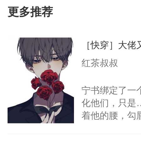
更多推荐
［快穿］大佬
红茶叔叔
宁书绑定了一
化他们，只是
着他的腰，勾
角落，捏着他
尝尝。”当红