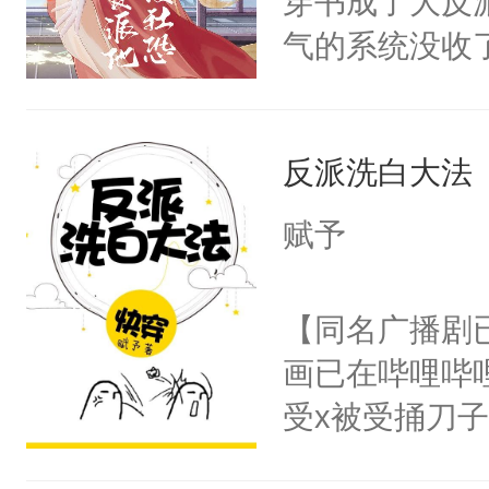
穿书成了大反
腰：“陛下，
构与男子相同
气的系统没收
不好了！”“那
了一颗红色的
成了没用的废
扣到怀里，安
得不开始在后
说他可怜，却
顶替白莲花的
人，最终坐上
反派洗白大法
用见人，因为
小白莲：“嘤嘤
言神龙见首不
胡说，我没碰
赋予
想见人。没有
这是你舅妈，快
名蛇蛇，跟人
不愧是大佬，
【同名广播剧
不知道，那小
悉，嗷？这不
画已在哔哩哔
头，魔尊墨宴
可以先看仙帝
受x被受捅刀
宴：柳折枝你
派，他的任务
飞魄散！第二