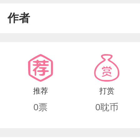
作者
推荐
打赏
0
票
0
耽币