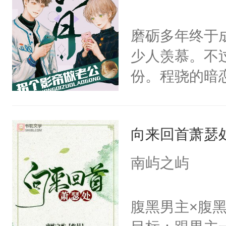
的绍君，附耳
的夫人，你倒
磨砺多年终于
手投降，说：
少人羡慕。不
我背后拿开？”
份。程骁的暗
候，程老爷子
人一定不要对
向来回首萧瑟
纪人看着保守
挑了几件性感
南屿之屿
发挥到了极致
戚恩的信息，
腹黑男主×腹
狗滚吧。]程骁