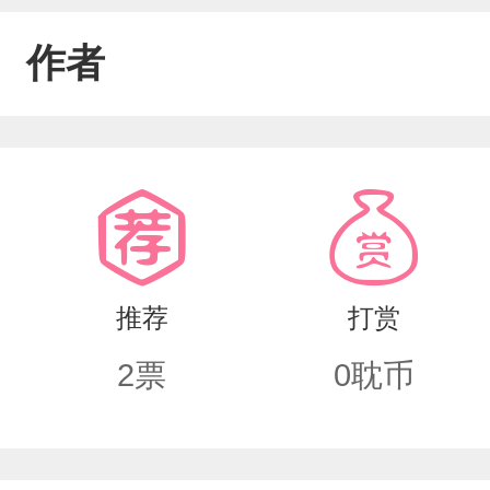
作者
推荐
打赏
2
票
0
耽币