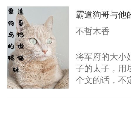
她，还将她送
线，男主鉴婊
霸道狗哥与他
好了身体，也
年后赵知年回
不哲木香
出代价。不管
狠手辣的心机
将军府的大小
的其他人...
子的太子，用
——为什么她
个文的话，不
小狗脱不开干
是一周，或者
医院里看一眼
爱那一卦的？
狗。什么？姐