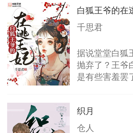
白狐王爷的在
要Omega？
桌）没门儿，
千思君
a浑身瘦的就
烂衫。一早被
据说堂堂白狐
惶惶哭个不停
抛弃了？王爷
的那个Alph
是有些害羞罢
到了一股异样的
个凡人屁股后
婚好比投二次
沚表示这是爱
决心：死缠烂打
织月
想，需得寸步
想往哪里跑呢
仓人