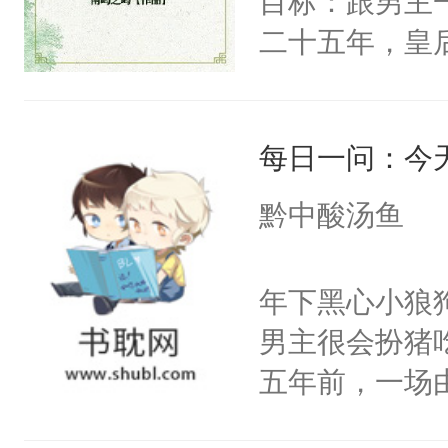
目标：跟男主
已发出，但被对
二十五年，皇
皇后，葬于黄
下葬后太子不
每日一问：今
第五年，沛帝
三皇子云黎晗
黔中酸汤鱼
云黎晰为明郡
下旨后长达五
年下黑心小狼
端王被立为太
男主很会扮猪
陶淑妃和姜德
五年前，一场
和两位公主在
年命丧黄泉。
我们也该回去