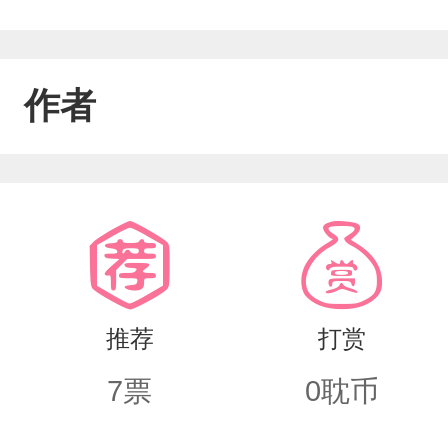
作者
推荐
打赏
7
票
0
耽币