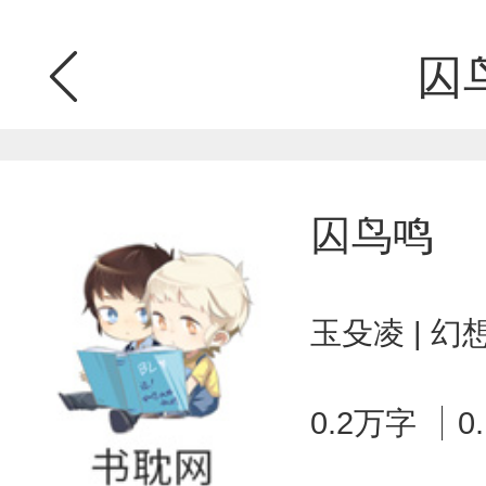
囚
囚鸟鸣
玉殳凌 | 
0.2万字
0