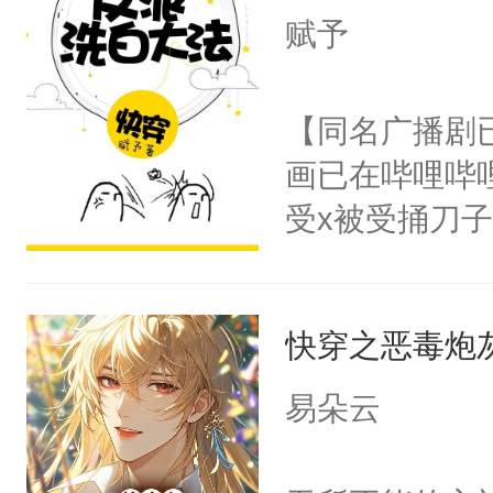
绝。主神知晓
赋予
顾云去到大冀
朝，一个从未
【同名广播剧
为三种性别。
画已在哔哩哔
构与男子相同
受x被受捅刀
了一颗红色的
派，他的任务
得不开始在后
一位合适的男
人，最终坐上
快穿之恶毒炮
病，一个个的
上了还是无动
易朵云
力跟男主称兄
间变脸背叛他