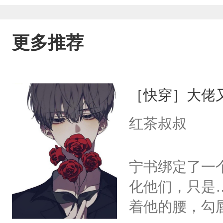
更多推荐
［快穿］大佬
红茶叔叔
宁书绑定了一
化他们，只是
着他的腰，勾