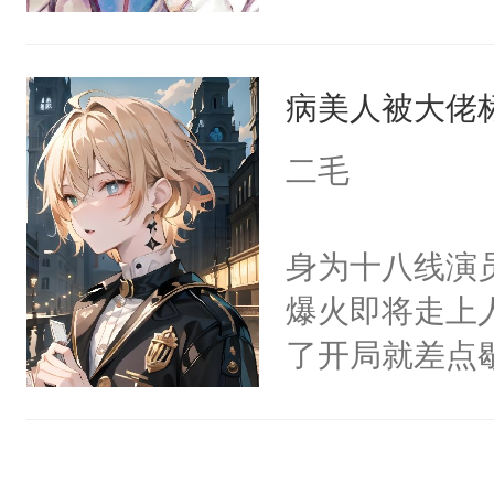
美强惨系统”。
任务目标爱上
病美人被大佬
任务完成。”阮
上，别说追了
二毛
小宿主被病态
腰被大掌死死
身为十八线演
啊……我该怎
爆火即将走上
小少爷被血族
了开局就差点
破少年雪腻纤
进医院抢救—
人，好甜……
而他是个体弱
嫩柔软的腰腹
躺的小菜鸡的事