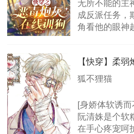
无所不能的主
的恶事他都对
成反派任务，
一个权力滔天
角看他的眼神
右男主又报复
只为了让小主
个世界了。直
为了给娇气小
他说：【您需
【快穿】柔弱
后，竟然是为
年，存活下来
拥住了日思夜
狐不狸猫
再说一遍。】
世界苟活十年。
[身娇体软诱而
阮清姝是个软
在手心疼宠呵