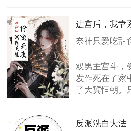
角落，捏着他
尝尝。”当红
进宫后，我靠
来，给老公亲
用力——为你
奈神只爱吃甜
糖专业户，不
双男主宫斗，
发作死在了家
了大冀恒朝。
己的世界，并
王名为云胤，
反派洗白大法
惜被人暗害，