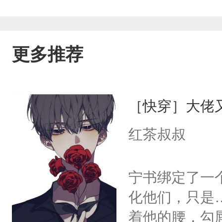
更多推荐
［快穿］大佬
红茶叔叔
宁书绑定了一
化他们，只是
着他的腰，勾