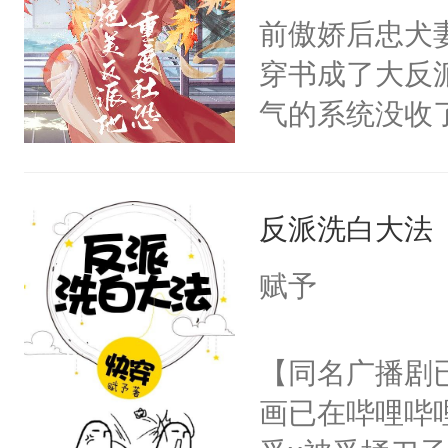
朝，一个从未
前傲娇后忠犬
卫天还没亮，
为三种性别。
穿书成了大反
腰：“陛下，
构与男子相同
气的系统没收
不好了！”“那
了一颗红色的
成了没用的废
扣到怀里，安
得不开始在后
说他可怜，却
顶替白莲花的
人，最终坐上
反派洗白大法
用见人，因为
小白莲：“嘤嘤
言神龙见首不
胡说，我没碰
赋予
想见人。没有
这是你舅妈，快
名蛇蛇，跟人
不愧是大佬，
【同名广播剧
不知道，那小
悉，嗷？这不
画已在哔哩哔
头，魔尊墨宴
可以先看仙帝