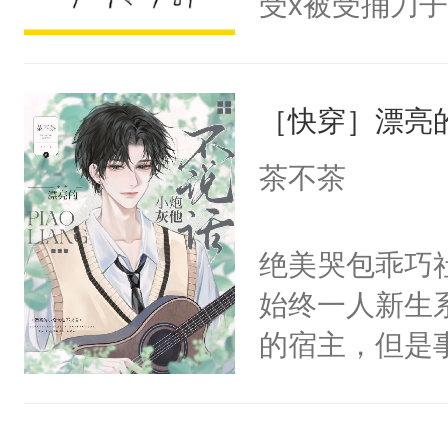
受x被受捅刀
宴：柳折枝你
派，他的任务
飞魄散！第二
一位合适的男
们竟然欺负你
［快穿］漂亮
病，一个个的
宴：要不你跟
上了还是无动
茶不茶
来……“蛇蛇
力跟男主称兄
好，别人都想
间变脸背叛他
绝美哭包乖巧社
堂魔尊……行
的恶事他都对
始终一人新生
位，当日就抢
一个权力滔天
的宿主，但是
神偏执：不许
右男主又报复
个社恐小哭包
腿，把你锁在
个世界了。直
宿主，元宝只
有人养？还有
他说：【您需