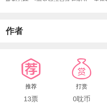
气和心情。”斐昇穿进自己写的书，手里
关回到现实世界。本想着能苟多久苟多
穷追不舍的调查中，斐昇发现，姚桐居
作者
者！可是这偶尔会出现的循环是怎么回事
推荐
打赏
13
票
0
耽币