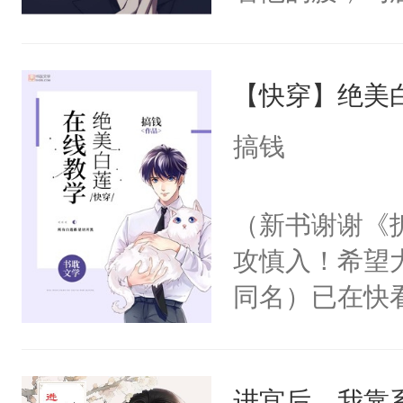
角落，捏着他
尝尝。”当红
【快穿】绝美
来，给老公亲
用力——为你
搞钱
糖专业户，不
（新书谢谢《
攻慎入！希望
同名）已在快
叭！】1V1
统界里面有个
进宫后，我靠