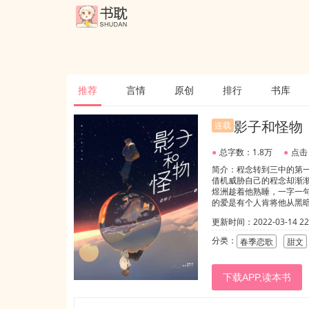
推荐
言情
原创
排行
书库
影子和怪物
连载
●
总字数：1.8万
●
点击
简介：程念转到三中的第一
借机威胁自己的程念却渐渐
煜洲趁着他熟睡，一字一句
的爱是有个人肯将他从黑暗
意：我踩到他的影子了
更新时间：2022-03-14 22:
分类：
春季恋歌
甜文
下载APP,读本书