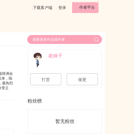
作者平台
下载客户端
登录
老婶子
陆煜洲会
后来，陆
打赏
催更
，最热烈
怜受立
粉丝榜
暂无粉丝