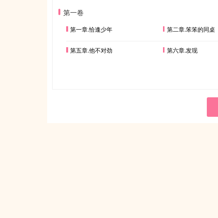
第一卷
第一章.恰逢少年
第二章.笨笨的同桌
第五章.他不对劲
第六章.发现