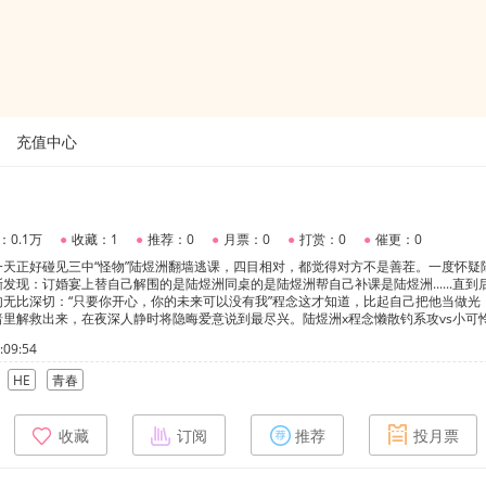
充值中心
：0.1万
●
收藏：1
●
推荐：0
●
月票：0
●
打赏：0
●
催更：0
天正好碰见三中“怪物”陆煜洲翻墙逃课，四目相对，都觉得对方不是善茬。一度怀疑
发现：订婚宴上替自己解围的是陆煜洲同桌的是陆煜洲帮自己补课是陆煜洲......直到
无比深切：“只要你开心，你的未来可以没有我”程念这才知道，比起自己把他当做光
里解救出来，在夜深人静时将隐晦爱意说到最尽兴。陆煜洲x程念懒散钓系攻vs小可
09:54
HE
青春
收藏
订阅
推荐
投月票