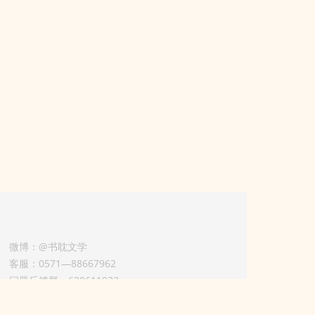
微博：@书耽文学
客服：0571—88667962
问题反馈群：630611933
版权业务联系人-淡风 QQ：
3614922414（加好友请备注合作来意）