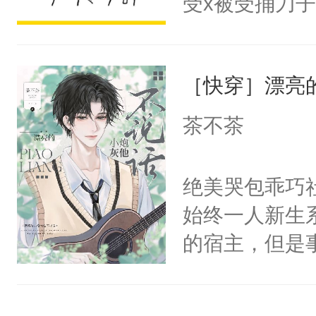
受x被受捅刀
宴：柳折枝你
派，他的任务
飞魄散！第二
一位合适的男
们竟然欺负你
［快穿］漂亮
病，一个个的
宴：要不你跟
上了还是无动
茶不茶
来……“蛇蛇
力跟男主称兄
好，别人都想
间变脸背叛他
绝美哭包乖巧社
堂魔尊……行
的恶事他都对
始终一人新生
位，当日就抢
一个权力滔天
的宿主，但是
神偏执：不许
右男主又报复
个社恐小哭包
腿，把你锁在
个世界了。直
宿主，元宝只
有人养？还有
他说：【您需