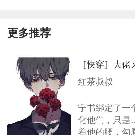
更多推荐
［快穿］大佬
红茶叔叔
宁书绑定了一
化他们，只是
着他的腰，勾