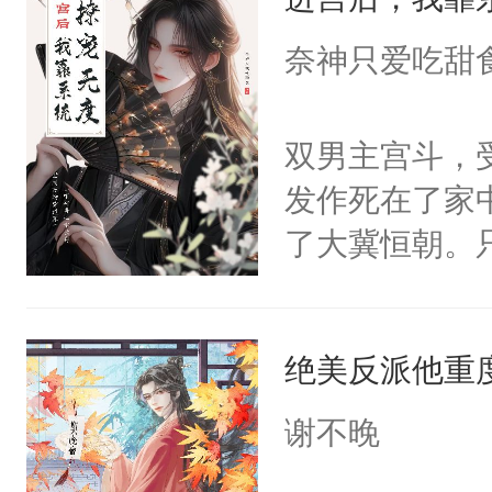
成为所有白莲
I，他们决定
奈神只爱吃甜
学子，莫之阳
莲花可不止有
双男主宫斗，
点脑袋，看着
发作死在了家
常见问题一：
了大冀恒朝。
教科书版：“
己的世界，并
样。”莫之阳
王名为云胤，
母的微笑：“
绝美反派他重
惜被人暗害，
留看着面前这
绝。主神知晓
谢不晚
人，突然醒悟
顾云去到大冀
问题二：废后