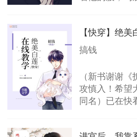
角落，捏着他
尝尝。”当红
【快穿】绝美
来，给老公亲
用力——为你
搞钱
糖专业户，不
（新书谢谢《
攻慎入！希望
同名）已在快
叭！】1V1
统界里面有个
进宫后，我靠