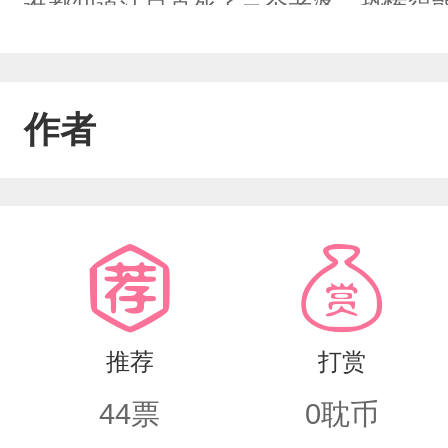
谁都知道江总克死了三个老婆，恐怖得
不及，生怕沾了晦气2.听说有个十八线
星的死讯，谁知江总这任妻子竟然活了
作者
磨……★后来打脸！1.江总老婆居然是
男！江总深爱大明星时在很多年？江总一
上位的小白莲，时在有次领口没遮住，网
作样的小妖/精……彼时时在正坐在江总
出水来：“我真的是……么？”江总亲/亲
推荐
打赏
的你……”只不过至死不悔。ps：时在
44
票
0
耽币
受：时在（小可怜）