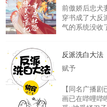
朝，一个从未
前傲娇后忠犬
卫天还没亮，
为三种性别。
穿书成了大反
腰：“陛下，
构与男子相同
气的系统没收
不好了！”“那
了一颗红色的
成了没用的废
扣到怀里，安
得不开始在后
说他可怜，却
顶替白莲花的
人，最终坐上
反派洗白大法
用见人，因为
小白莲：“嘤嘤
言神龙见首不
胡说，我没碰
赋予
想见人。没有
这是你舅妈，快
名蛇蛇，跟人
不愧是大佬，
【同名广播剧
不知道，那小
悉，嗷？这不
画已在哔哩哔
头，魔尊墨宴
可以先看仙帝