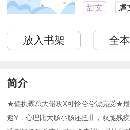
甜文
虐
放入书架
全本
简介
★偏执霸总大佬攻X可怜兮兮漂亮受★最
避Y，心理比大肠小肠还扭曲，双腿残