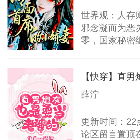
间变脸背叛他
不愧是大佬，
世界观：人存
的恶事他都对
悉，嗷？这不
邪念凝而为恶
一个权力滔天
可以先看仙帝
零，国家秘密
右男主又报复
士，以武力、
个世界了。直
界分三性：男
他说：【您需
【快穿】直男
子嗣）。盘龙
年，存活下来
孤独成性，被
薛泞
再说一遍。】
貌美送花郎，
世界苟活十年。
嘴硬心软、宠
更新时间：2
他才发现：他的
论区留言置顶