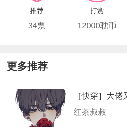
推荐
打赏
34
票
12000
耽币
更多推荐
［快穿］大佬
红茶叔叔