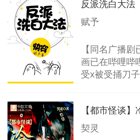
反派洗白大法
惜被人暗害，
留看着面前这
绝。主神知晓
赋予
人，突然醒悟
顾云去到大冀
问题二：废后
朝，一个从未
【同名广播剧
卫天还没亮，
为三种性别。
画已在哔哩哔
腰：“陛下，
构与男子相同
受x被受捅刀
不好了！”“那
了一颗红色的
派，他的任务
扣到怀里，安
得不开始在后
一位合适的男
顶替白莲花的
人，最终坐上
【都市怪谈】
病，一个个的
小白莲：“嘤嘤
上了还是无动
胡说，我没碰
契灵
力跟男主称兄
这是你舅妈，快