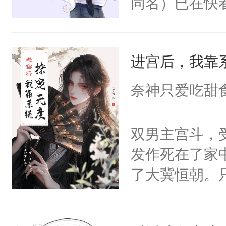
同名）已在快
叭！】1V1
统界里面有个
进宫后，我靠
成为所有白莲
I，他们决定
奈神只爱吃甜
学子，莫之阳
莲花可不止有
双男主宫斗，
点脑袋，看着
发作死在了家
常见问题一：
了大冀恒朝。
教科书版：“
己的世界，并
样。”莫之阳
王名为云胤，
母的微笑：“