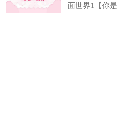
氓，本体是全
面世界1【你
来想逗逗人类
长大的竹马，
到油盐不进。
抢了你要给竹
本来只想成家
入住你家，愤
只对他温柔。
在转学生手上
至恶鬼神×冷
2【你是从大
善；他是冷，
学生，为了追
只为你，守尽
想到，青梅第
你，才拥有家
舍友，你暗搓
人×最强鬼神
不懂方言，你
者文风写实派
诉对方是夸赞
奇的宝子们误