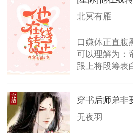
知）“好、好啊.
以朝的注视，
只要他不杀我
北冥有雁
了，最后一次对
他时，阿米：
砚清被找到的
脖子时，阿米
口嫌体正直腹
塞。陆以朝痛
笑：“对，想吃了你
可以理解为：
以朝啊，我来
得及吗？（P
跟上将段筹表
距，抓着乱糟
每天用牛奶面
年后再见，横
都不要我了，
明是个27岁
岁月星网上传
我……”——
斗力爆表只想
穿书后师弟非
不在意才是最
【非渣攻贱受
大的异能者攻
途坠于一线许
洁，先虐后甜
无夜羽
筹：我想消灭