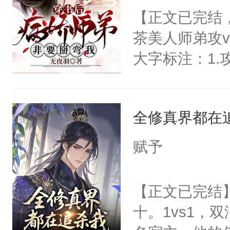
个最好的时代
【正文已完结
系，让你动心
茶美人师弟攻
言。二、被人
大字标注：1
将，您这是做什
说里的炮灰受
哑：“我教你压
角受，吸干功
子。
全修真界都在
任务，早日回
运，抢他法宝
赋予
用另一幅面孔
完成任务后，
【正文已完结
一天，系统：
十。1vs1，
QAQ谢清寒