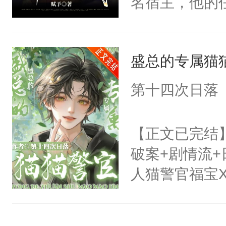
名宿主，他的
雪涯成为令人
成长。可问题
床上的尸体，
是第一天转到
为何还不醒来
盛总的专属猫
是男主。临棘
个承载着他极
情。临棘开始
第十四次日落
到有一天，他
主的都会捅一
了。看着那人
有脸的人都被
【正文已完结
兄，你欠我的
过踹了一脚。
破案+剧情流+
寒：有话好好
不懈努力下，
人猫警官福宝
但是问题又来
病弱的美人副
带他离开这个
官程礼F-27
宿主，您别担