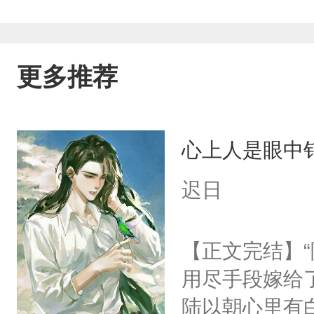
更多推荐
心上人是眼中钉
迟日
【正文完结】
用尽手段嫁给了
陆以朝心里有