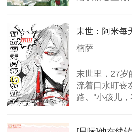
星。强迫也好
们人前恩爱甜
末世：阿米每
情，他以为，
夜祁砚清缩在
楠萨
乐。”陆以朝
了。”祁砚清
末世里，27
死。”.祁砚
流着口水盯丧
什么不能是他
路。“小孩儿
次死都不想输
眼神危险。阿米
绑在同一根绳
好香啊，可他
谁？”“楚星你
[星际]他在线