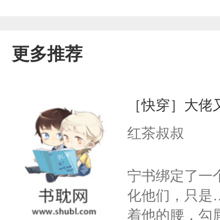
更多推荐
［快穿］大佬
红茶叔叔
宁书绑定了一
化他们，只是
着他的腰，勾