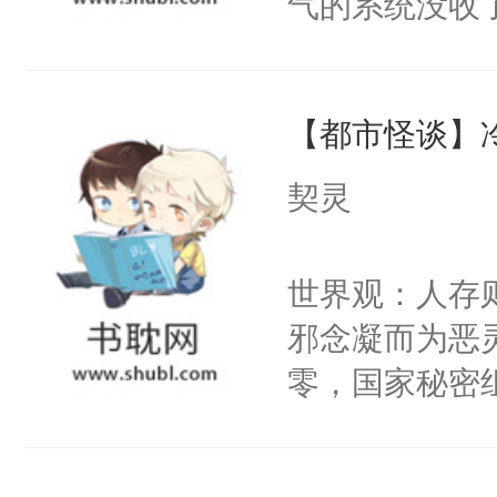
气的系统没收
右男主又报复
成了没用的废
个世界了。直
说他可怜，却
他说：【您需
【都市怪谈】
用见人，因为
年，存活下来
言神龙见首不
契灵
再说一遍。】
想见人。没有
世界苟活十年。
名蛇蛇，跟人
世界观：人存
不知道，那小
邪念凝而为恶
头，魔尊墨宴
零，国家秘密
宴：柳折枝你
士，以武力、
飞魄散！第二
界分三性：男
们竟然欺负你