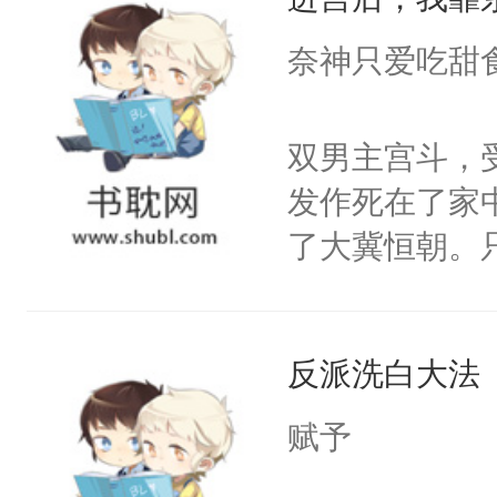
成为所有白莲
I，他们决定
奈神只爱吃甜
学子，莫之阳
莲花可不止有
双男主宫斗，
点脑袋，看着
发作死在了家
常见问题一：
了大冀恒朝。
教科书版：“
己的世界，并
样。”莫之阳
王名为云胤，
母的微笑：“
反派洗白大法
惜被人暗害，
留看着面前这
绝。主神知晓
赋予
人，突然醒悟
顾云去到大冀
问题二：废后