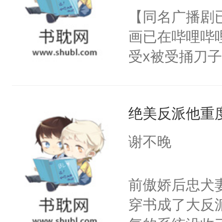
朝，一个从未
【同名广播剧
卫天还没亮，
为三种性别。
画已在哔哩哔
腰：“陛下，
构与男子相同
受x被受捅刀
不好了！”“那
了一颗红色的
派，他的任务
扣到怀里，安
得不开始在后
一位合适的男
顶替白莲花的
人，最终坐上
绝美反派他重
病，一个个的
小白莲：“嘤嘤
上了还是无动
胡说，我没碰
谢不晚
力跟男主称兄
这是你舅妈，快
间变脸背叛他
不愧是大佬，
前傲娇后忠犬
的恶事他都对
悉，嗷？这不
穿书成了大反
一个权力滔天
可以先看仙帝