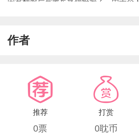
国君翻脸后被敌军将领给捡了，由于个
子也挺好。就是上司有时候会过度紧张
莫辰“你不是晕血吗？！”蓝羽行：····
作者
推荐
打赏
0
票
0
耽币