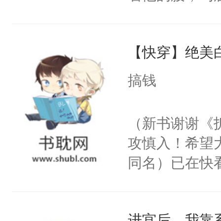
角落，捏着他
尝尝。”当红
【快穿】绝美
来，给老公亲
用力——为你
搞钱
糖专业户，不
（新书谢谢《
攻慎入！希望
同名）已在快
叭！】1V1
统界里面有个
进宫后，我靠