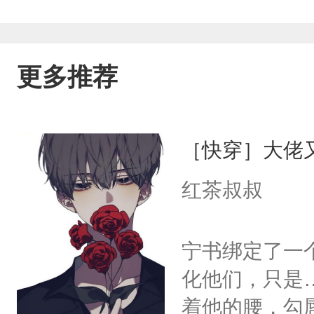
更多推荐
［快穿］大佬
红茶叔叔
宁书绑定了一
化他们，只是
着他的腰，勾