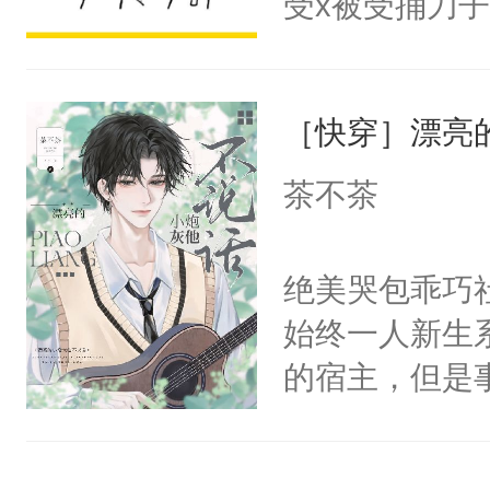
受x被受捅刀
宴：柳折枝你
派，他的任务
飞魄散！第二
一位合适的男
们竟然欺负你
［快穿］漂亮
病，一个个的
宴：要不你跟
上了还是无动
茶不茶
来……“蛇蛇
力跟男主称兄
好，别人都想
间变脸背叛他
绝美哭包乖巧社
堂魔尊……行
的恶事他都对
始终一人新生
位，当日就抢
一个权力滔天
的宿主，但是
神偏执：不许
右男主又报复
个社恐小哭包
腿，把你锁在
个世界了。直
宿主，元宝只
有人养？还有
他说：【您需