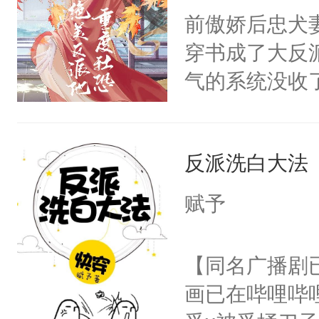
朝，一个从未
前傲娇后忠犬
卫天还没亮，
为三种性别。
穿书成了大反
腰：“陛下，
构与男子相同
气的系统没收
不好了！”“那
了一颗红色的
成了没用的废
扣到怀里，安
得不开始在后
说他可怜，却
顶替白莲花的
人，最终坐上
反派洗白大法
用见人，因为
小白莲：“嘤嘤
言神龙见首不
胡说，我没碰
赋予
想见人。没有
这是你舅妈，快
名蛇蛇，跟人
不愧是大佬，
【同名广播剧
不知道，那小
悉，嗷？这不
画已在哔哩哔
头，魔尊墨宴
可以先看仙帝