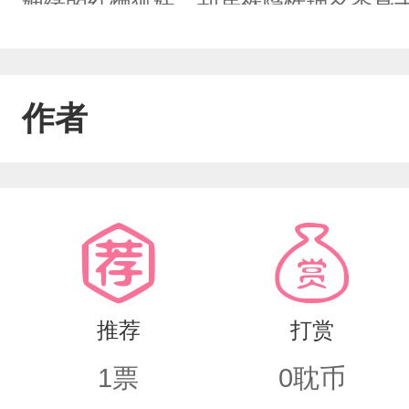
姻缘的红煙狐妖，却居然隐性埋名委身于人
要说这世间最美艳妖惑之人,必是那百媚
身，所到之处必然引起轩然大波。只是近
作者
乎多了一抹素雅青影。“小妖,本大人舞得如
子，可否赏脸同本大人共酌小许?”“恩
形的小妖，竹瑾显然不擅长应付像迟厌
眼都会惹得他面羞耳燥,更不用说那人总
子,一咧嘴弯眉，却是笑得荡漾。用现代
推荐
打赏
1
票
0
耽币