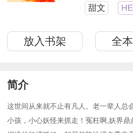
甜文
HE
放入书架
全本
简介
这世间从来就不止有凡人。老一辈人总
小孩，小心妖怪来抓走！冤枉啊,妖界鼎