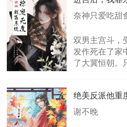
成为所有白莲
I，他们决定
奈神只爱吃甜
学子，莫之阳
莲花可不止有
双男主宫斗，
点脑袋，看着
发作死在了家
常见问题一：
了大冀恒朝。
教科书版：“
己的世界，并
样。”莫之阳
王名为云胤，
母的微笑：“
绝美反派他重
惜被人暗害，
留看着面前这
绝。主神知晓
谢不晚
人，突然醒悟
顾云去到大冀
问题二：废后