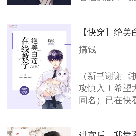
角落，捏着他
尝尝。”当红
【快穿】绝美
来，给老公亲
用力——为你
搞钱
糖专业户，不
（新书谢谢《
攻慎入！希望
同名）已在快
叭！】1V1
统界里面有个
进宫后，我靠