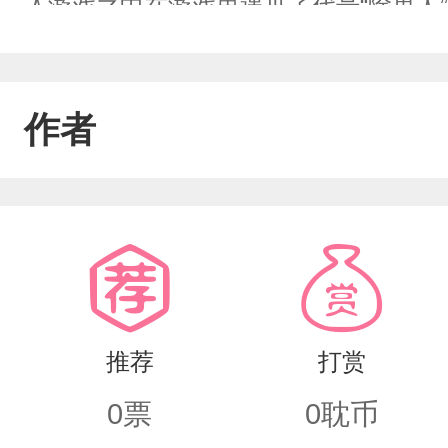
入游戏之中在游戏里遇见了代号“除鬼人
知“除鬼人”身份并不简单，与游戏有很
你开”
作者
推荐
打赏
0
票
0
耽币