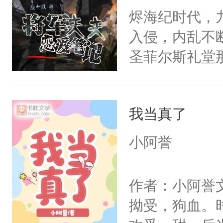
来的宫司辰。“
烬海纪时代，
安排剧本了？
入侵，内乱不
点！节目组安
圣菲尔斯礼堂
辰本人发出声
看他的眼神，
有人：？？？
灼才知道，那
现，柳晞在“不
我当真了
也要守住的航
设多，介意慎
过无数密电，
小阿誉
战场上冷硬如
把灵魂给了一
作者：小阿誉
句“跟我走”
拗受，狗血。
战地婚书。他