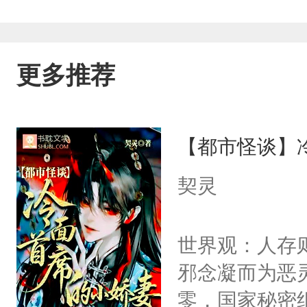
更多推荐
【都市怪谈】
契灵
世界观：人存
邪念凝而为恶
零，国家秘密