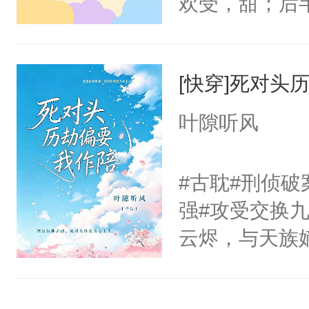
欢受，甜；后
能把人拆散的
主角：时清，
清晨，在所有
他：冷情攻，
六十米，隔着
[快穿]死对头
有胜利者，一定
叶隙听风
淬炼的岁月里
烬中，开出花
#古耽#刑侦破
强#攻受交换
云烬，与天族
头。天帝下旨
偏偏强行绑了