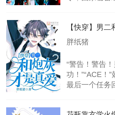
士，以武力、
界分三性：男
【快穿】男二
子嗣）。盘龙
孤独成性，被
胖纸猪
貌美送花郎，
嘴硬心软、宠
“警告！警告！
他才发现：他的
功！”“ACE
氓，本体是全
最后一个任务
来想逗逗人类
个时候黑化了
到油盐不进。
实突然爆炸，
本来只想成家
花瓶靠玄学火