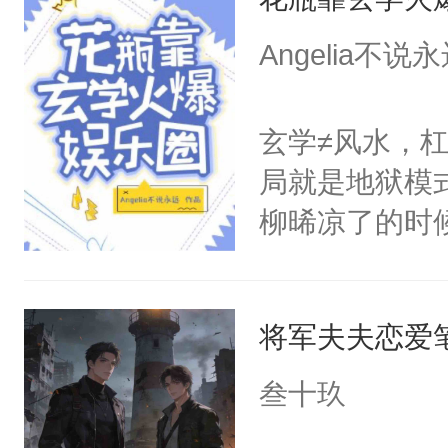
句妈卖批被投
只对他温柔。
只即将黑化的
Angelia不说
至恶鬼神×冷
婆哦^_^位
善；他是冷，
好一辈子待在
玄学≠风水，杠
只为你，守尽
我的剧本都不
局就是地狱模
你，才拥有家
子都只能做我
柳晞凉了的时
人×最强鬼神
芒，将落在所
画风突变。综
者文风写实派
在我贫瘠的土
丝，柳晞反手
奇的宝子们误
达腹黑天蝎占
将军夫夫恋爱
要吗？九块九
对外帅起来没朋
们：？？？所
叁十玖
愈系小甜饼
他一跃而起，