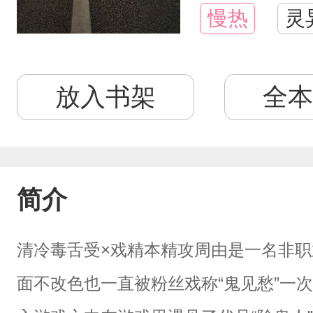
慢热
灵
放入书架
全本
简介
清冷毒舌受×戏精本精攻周由是一名非
面不改色也一直被粉丝戏称“鬼见愁”一