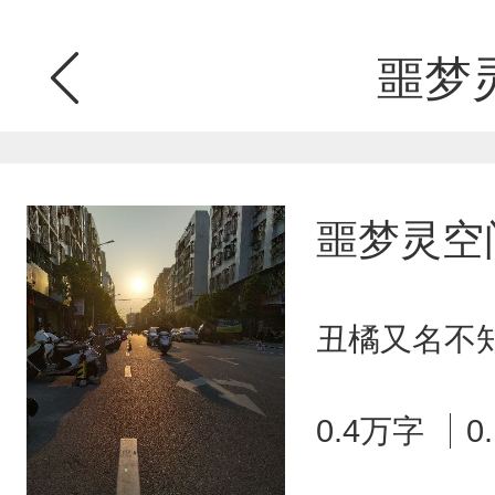
噩梦
噩梦灵空
丑橘又名不知
0.4万字
0