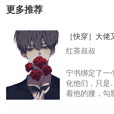
更多推荐
［快穿］大佬
红茶叔叔
宁书绑定了一
化他们，只是
着他的腰，勾
角落，捏着他
尝尝。”当红