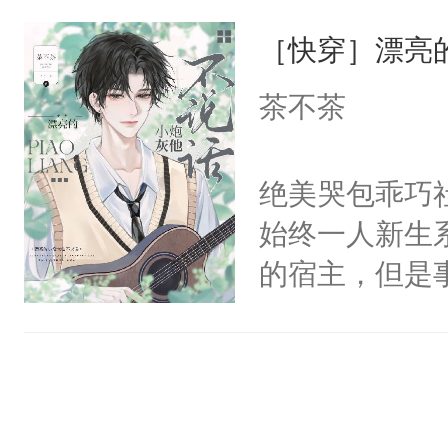
一位合适的男
们竟然欺负你
［快穿］漂亮
病，一个个的
宴：要不你跟
上了还是无动
茶不茶
来……“蛇蛇
力跟男主称兄
好，别人都想
间变脸背叛他
绝美哭包乖巧社
堂魔尊……行
的恶事他都对
始终一人新生
位，当日就抢
一个权力滔天
的宿主，但是
神偏执：不许
右男主又报复
个社恐小哭包
腿，把你锁在
个世界了。直
宿主，元宝只
有人养？还有
他说：【您需
你，打他一巴
种威胁手段没
年，存活下来
右脸欠踹$￥#
他是社恐，墨