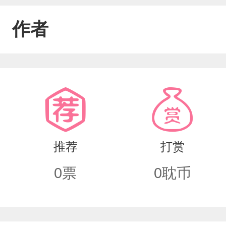
作者
推荐
打赏
0
票
0
耽币