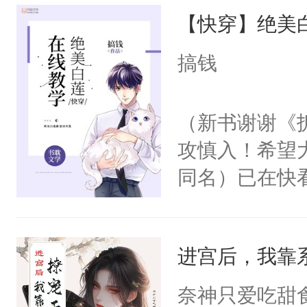
【快穿】绝美
来，给老公亲
用力——为你
搞钱
糖专业户，不
（新书谢谢《
攻慎入！希望
同名）已在快
叭！】1V1
统界里面有个
进宫后，我靠
成为所有白莲
I，他们决定
奈神只爱吃甜