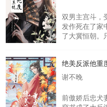
学子，莫之阳
莲花可不止有
双男主宫斗，
点脑袋，看着
发作死在了家
常见问题一：
了大冀恒朝。
教科书版：“
己的世界，并
样。”莫之阳
王名为云胤，
母的微笑：“
绝美反派他重
惜被人暗害，
留看着面前这
绝。主神知晓
谢不晚
人，突然醒悟
顾云去到大冀
问题二：废后
朝，一个从未
前傲娇后忠犬
卫天还没亮，
为三种性别。