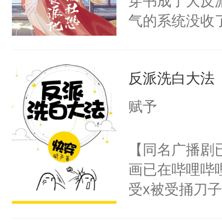
穿书成了大反
腰：“陛下，
构与男子相同
气的系统没收
不好了！”“那
了一颗红色的
成了没用的废
扣到怀里，安
得不开始在后
说他可怜，却
顶替白莲花的
人，最终坐上
反派洗白大法
用见人，因为
小白莲：“嘤嘤
言神龙见首不
胡说，我没碰
赋予
想见人。没有
这是你舅妈，快
名蛇蛇，跟人
不愧是大佬，
【同名广播剧
不知道，那小
悉，嗷？这不
画已在哔哩哔
头，魔尊墨宴
可以先看仙帝
受x被受捅刀
宴：柳折枝你
派，他的任务
飞魄散！第二