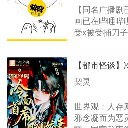
名蛇蛇，跟人
【同名广播剧
卫天还没亮，
不知道，那小
画已在哔哩哔
腰：“陛下，
头，魔尊墨宴
受x被受捅刀
不好了！”“那
宴：柳折枝你
派，他的任务
扣到怀里，安
飞魄散！第二
一位合适的男
顶替白莲花的
们竟然欺负你
【都市怪谈】
病，一个个的
小白莲：“嘤嘤
宴：要不你跟
上了还是无动
胡说，我没碰
契灵
来……“蛇蛇
力跟男主称兄
这是你舅妈，快
好，别人都想
间变脸背叛他
不愧是大佬，
世界观：人存
堂魔尊……行
的恶事他都对
悉，嗷？这不
邪念凝而为恶
位，当日就抢
一个权力滔天
可以先看仙帝