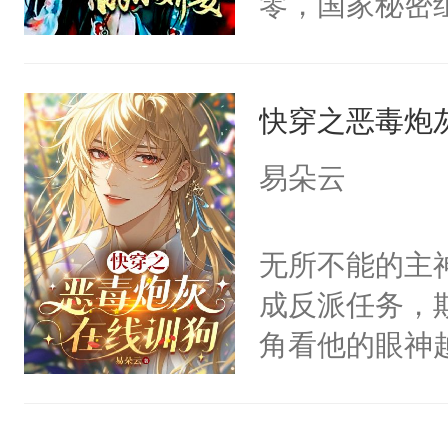
零，国家秘密
神偏执：不许
右男主又报复
士，以武力、
腿，把你锁在
个世界了。直
界分三性：男
有人养？还有
他说：【您需
快穿之恶毒炮
子嗣）。盘龙
种威胁手段没
年，存活下来
孤独成性，被
他是社恐，墨
易朵云
再说一遍。】
貌美送花郎，
哄：祖宗，求
世界苟活十年。
嘴硬心软、宠
不出去啊……1
无所不能的主
他才发现：他的
成反派任务，
氓，本体是全
角看他的眼神
来想逗逗人类
只为了让小主
到油盐不进。
为了给娇气小
本来只想成家