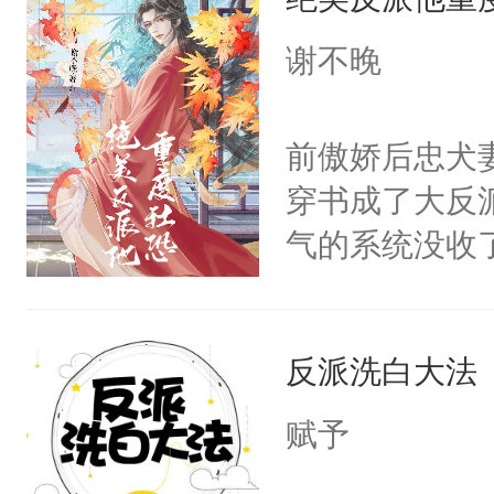
成为所有白莲
I，他们决定
谢不晚
学子，莫之阳
莲花可不止有
前傲娇后忠犬
点脑袋，看着
穿书成了大反
常见问题一：
气的系统没收
教科书版：“
成了没用的废
样。”莫之阳
说他可怜，却
母的微笑：“
反派洗白大法
用见人，因为
留看着面前这
言神龙见首不
赋予
人，突然醒悟
想见人。没有
问题二：废后