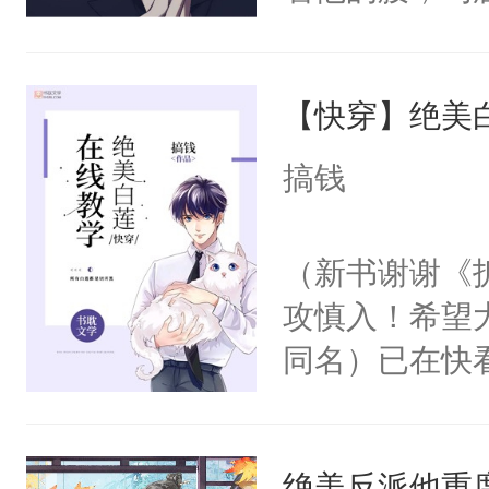
角落，捏着他
尝尝。”当红
【快穿】绝美
来，给老公亲
用力——为你
搞钱
糖专业户，不
（新书谢谢《
攻慎入！希望
同名）已在快
叭！】1V1
统界里面有个
绝美反派他重