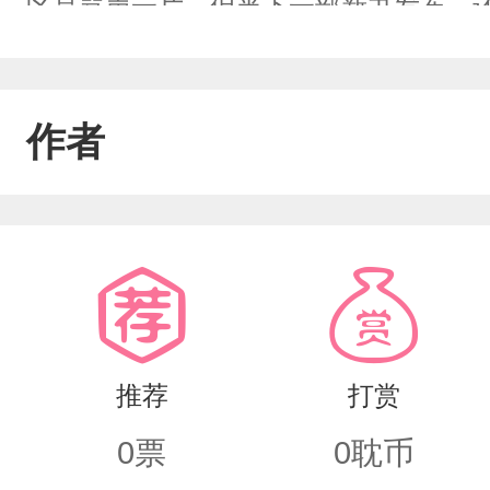
区是骂声一片。但当下一部新书发布，
际的幻想再次跳入了下一个坑。当然也
己也坑进去了。他向来没有写大纲的习
作者
沓。然后时间一长，他原先想好的剧情
不过这次有些特殊，这个作品的灵感来
作品，他要写大纲！只可惜，不只是他
写的太差，上天报复。这才写完大纲就
易泡到的男朋友没有名字又是怎么回事
推荐
打赏
（温柔可靠大佬攻x脑洞作家受）
0
票
0
耽币