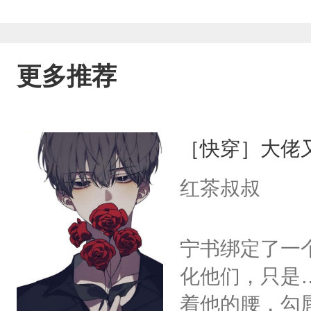
更多推荐
［快穿］大佬
红茶叔叔
宁书绑定了一
化他们，只是
着他的腰，勾