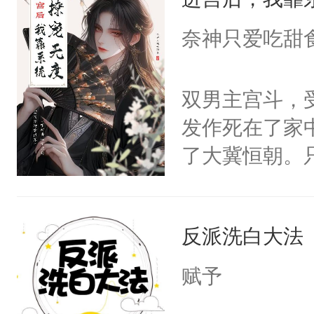
成为所有白莲
I，他们决定
奈神只爱吃甜
学子，莫之阳
莲花可不止有
双男主宫斗，
点脑袋，看着
发作死在了家
常见问题一：
了大冀恒朝。
教科书版：“
己的世界，并
样。”莫之阳
王名为云胤，
母的微笑：“
反派洗白大法
惜被人暗害，
留看着面前这
绝。主神知晓
赋予
人，突然醒悟
顾云去到大冀
问题二：废后