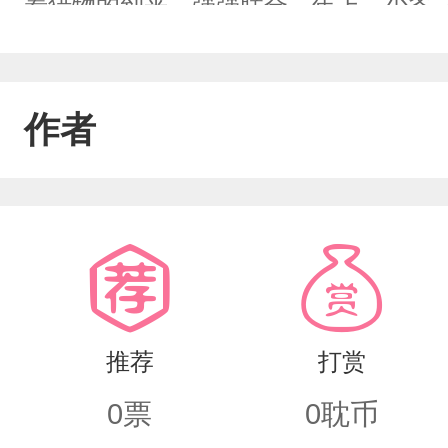
着猎物的到来。强强联合，年上，少爷
作者
推荐
打赏
0
票
0
耽币