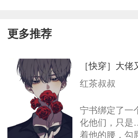
更多推荐
［快穿］大佬
红茶叔叔
宁书绑定了一
化他们，只是
着他的腰，勾