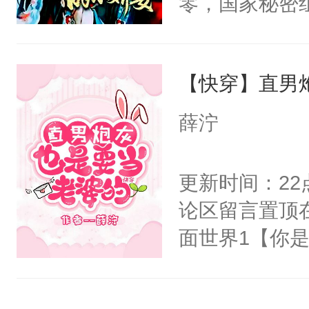
零，国家秘密
右男主又报复
士，以武力、
个世界了。直
界分三性：男
他说：【您需
【快穿】直男
子嗣）。盘龙
年，存活下来
孤独成性，被
薛泞
再说一遍。】
貌美送花郎，
世界苟活十年。
嘴硬心软、宠
更新时间：2
他才发现：他的
论区留言置顶
氓，本体是全
面世界1【你
来想逗逗人类
长大的竹马，
到油盐不进。
抢了你要给竹
本来只想成家