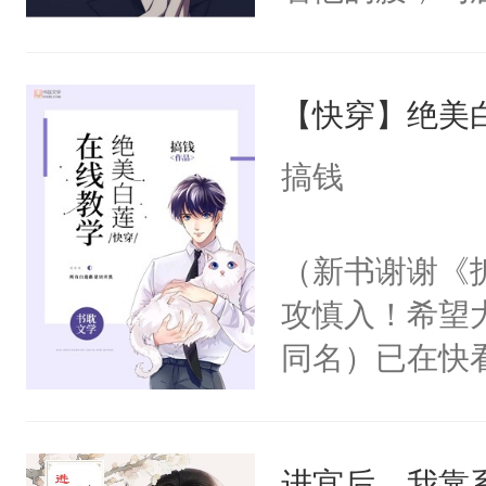
角落，捏着他
尝尝。”当红
【快穿】绝美
来，给老公亲
用力——为你
搞钱
糖专业户，不
（新书谢谢《
攻慎入！希望
同名）已在快
叭！】1V1
统界里面有个
进宫后，我靠