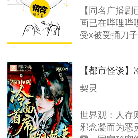
朝，一个从未
【同名广播剧
卫天还没亮，
为三种性别。
画已在哔哩哔
腰：“陛下，
构与男子相同
受x被受捅刀
不好了！”“那
了一颗红色的
派，他的任务
扣到怀里，安
得不开始在后
一位合适的男
顶替白莲花的
人，最终坐上
【都市怪谈】
病，一个个的
小白莲：“嘤嘤
上了还是无动
胡说，我没碰
契灵
力跟男主称兄
这是你舅妈，快
间变脸背叛他
不愧是大佬，
世界观：人存
的恶事他都对
悉，嗷？这不
邪念凝而为恶
一个权力滔天
可以先看仙帝