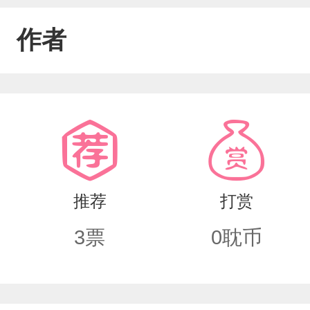
作者
推荐
打赏
3
票
0
耽币