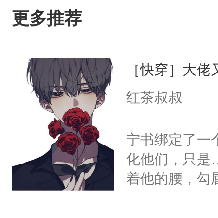
更多推荐
［快穿］大佬
红茶叔叔
宁书绑定了一
化他们，只是
着他的腰，勾
角落，捏着他
尝尝。”当红