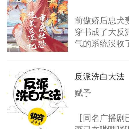
学子，莫之阳
莲花可不止有
前傲娇后忠犬
点脑袋，看着
穿书成了大反
常见问题一：
气的系统没收
教科书版：“
成了没用的废
样。”莫之阳
说他可怜，却
母的微笑：“
反派洗白大法
用见人，因为
留看着面前这
言神龙见首不
赋予
人，突然醒悟
想见人。没有
问题二：废后
名蛇蛇，跟人
【同名广播剧
卫天还没亮，
不知道，那小