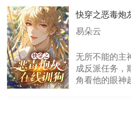
宿主，元宝只
有人养？还有
他说：【您需
快穿之恶毒炮
你，打他一巴
种威胁手段没
年，存活下来
右脸欠踹$￥#
他是社恐，墨
易朵云
再说一遍。】
白嫩嫩一看就
哄：祖宗，求
世界苟活十年。
前，抬手摸了
不出去啊……1
无所不能的主
句：“魂淡！”元
成反派任务，
血：可爱，想
角看他的眼神
阴恻恻的看着
只为了让小主
招惹我的，你
为了给娇气小
点头：“你自
后，竟然是为
谁！”反正有
拥住了日思夜