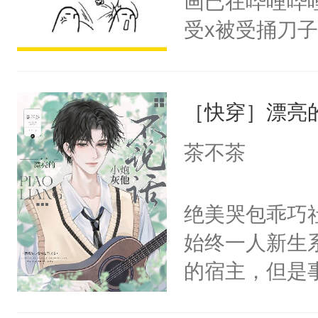
画已在哔哩哔
腰：“陛下，
头，魔尊墨宴
受x被受捅刀
不好了！”“那
宴：柳折枝你
派，他的任务
扣到怀里，安
飞魄散！第二
一位合适的男
顶替白莲花的
们竟然欺负你
［快穿］漂亮
病，一个个的
小白莲：“嘤嘤
宴：要不你跟
上了还是无动
胡说，我没碰
茶不茶
来……“蛇蛇
力跟男主称兄
这是你舅妈，快
好，别人都想
间变脸背叛他
不愧是大佬，
绝美哭包乖巧社
堂魔尊……行
的恶事他都对
悉，嗷？这不
始终一人新生
位，当日就抢
一个权力滔天
可以先看仙帝
的宿主，但是
神偏执：不许
右男主又报复
个社恐小哭包
腿，把你锁在
个世界了。直