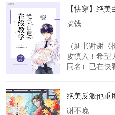
【快穿】绝美
来，给老公亲
用力——为你
搞钱
糖专业户，不
（新书谢谢《
攻慎入！希望
同名）已在快
叭！】1V1
统界里面有个
绝美反派他重
成为所有白莲
I，他们决定
谢不晚