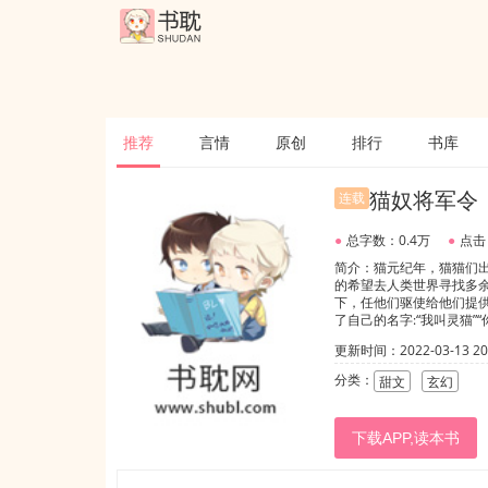
推荐
言情
原创
排行
书库
猫奴将军令
连载
●
总字数：0.4万
●
点击
简介：猫元纪年，猫猫们
的希望去人类世界寻找多
下，任他们驱使给他们提
了自己的名字:“我叫灵猫
愚蠢，高傲不可一世的家伙
更新时间：2022-03-13 20:
觉得眼前的人这么可爱，若
分类：
甜文
玄幻
下载APP,读本书