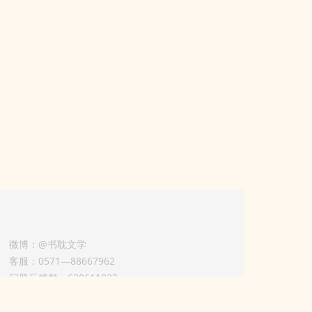
微博：@书耽文学
客服：0571—88667962
问题反馈群：630611933
版权业务联系人-淡风 QQ：
3614922414（加好友请备注合作来意）