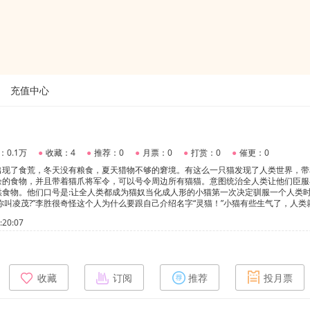
充值中心
：0.1万
●
收藏：4
●
推荐：0
●
月票：0
●
打赏：0
●
催更：0
出现了食荒，冬天没有粮食，夏天猎物不够的窘境。有这么一只猫发现了人类世界，带
余的食物，并且带着猫爪将军令，可以号令周边所有猫猫。意图统治全人类让他们臣服
供食物。他们口号是:让全人类都成为猫奴当化成人形的小猫第一次决定驯服一个人类
”“你叫凌茂?”李胜很奇怪这个人为什么要跟自己介绍名字“灵猫！”小猫有些生气了，人类
，不过为了猫族存亡他忍了“我知道，我知道凌茂你先别生气”李胜虽然觉得莫名其妙
20:07
是平常人这样肯定会认为是疯子吧“喵！人类果然是最笨的生物！”灵猫狠狠踩李胜一
收藏
订阅
推荐
投月票