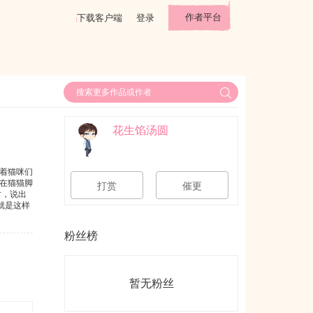
作者平台
下载客户端
登录
花生馅汤圆
着猫咪们
在猫猫脚
打赏
催更
时，说出
就是这样
，但又的
脚跑了
粉丝榜
暂无粉丝