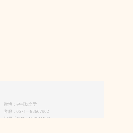
微博：@书耽文学
客服：0571—88667962
问题反馈群：630611933
版权业务联系人-淡风 QQ：
3614922414（加好友请备注合作来意）