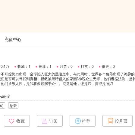
充值中心
0.1万
●
收藏：1
●
推荐：1
●
月票：0
●
打赏：0
●
催更：0
，不可控势力出现，全球陷入巨大的黑暗之中。与此同时，世界各个角落出现了诡异的
我们是否可以寻找到真相，拯救被黑暗侵入的家园?神说众生无罪，他们遵循法则，是
他们放纵人性，是我将救赎赐于众生。究竟是他，还是它，抑或是“他”?
48:10
幻
悬疑
收藏
订阅
推荐
投月票