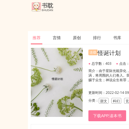
推荐
言情
原创
排行
书库
怪诞计划
连载
●
总字数：403
●
点击：
简介：由于星际光能异化
涡，将周围的人们卷入。
赐于众生；神说众生有罪，
更新时间：2022-02-14 09:
分类：
甜文
科幻
玄
下载APP,读本书