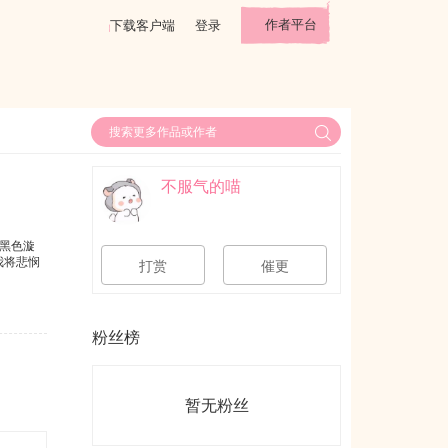
作者平台
下载客户端
登录
不服气的喵
黑色漩
我将悲悯
打赏
催更
粉丝榜
暂无粉丝