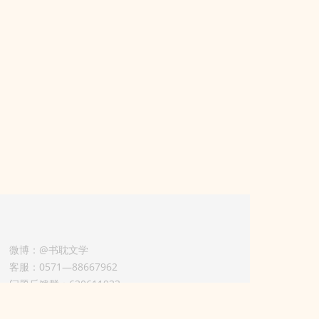
微博：@书耽文学
客服：0571—88667962
问题反馈群：630611933
版权业务联系人-淡风 QQ：
3614922414（加好友请备注合作来意）