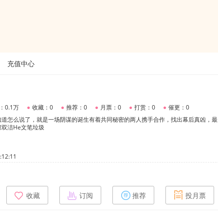
充值中心
：0.1万
●
收藏：0
●
推荐：0
●
月票：0
●
打赏：0
●
催更：0
知道怎么说了，就是一场阴谋的诞生有着共同秘密的两人携手合作，找出幕后真凶，最
双洁He文笔垃圾
12:11
收藏
订阅
推荐
投月票