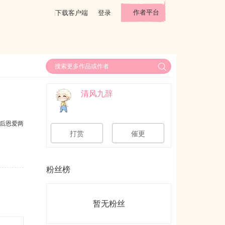
作者平台
下载客户端
登录
清风九辞
后恩爱两
打赏
催更
粉丝榜
暂无粉丝