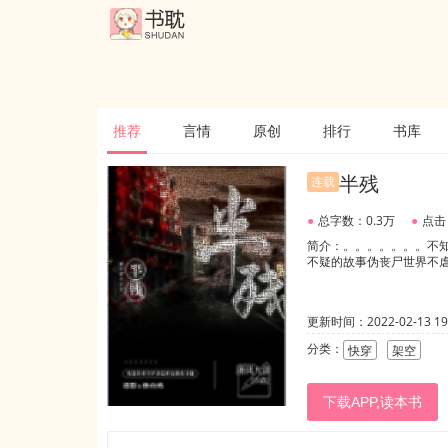
推荐
言情
原创
排行
书库
半残
连载
●
总字数：0.3万
●
点击
简介：。。。。。。。不
不疑的故事伪丧尸世界不虐
更新时间：2022-02-13 19:
分类：
快穿
架空
下载APP,读本书