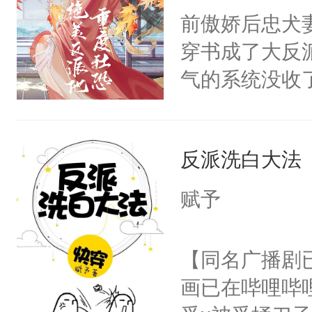
朝，一个从未
前傲娇后忠犬
卫天还没亮，
为三种性别。
穿书成了大反
腰：“陛下，
构与男子相同
气的系统没收
不好了！”“那
了一颗红色的
成了没用的废
扣到怀里，安
得不开始在后
说他可怜，却
顶替白莲花的
人，最终坐上
反派洗白大法
用见人，因为
小白莲：“嘤嘤
言神龙见首不
胡说，我没碰
赋予
想见人。没有
这是你舅妈，快
名蛇蛇，跟人
不愧是大佬，
【同名广播剧
不知道，那小
悉，嗷？这不
画已在哔哩哔
头，魔尊墨宴
可以先看仙帝