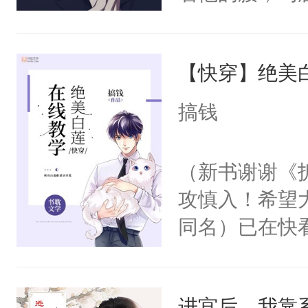
角落，捏着他
尝尝。”当红
【快穿】绝美
来，给老公亲
用力——为你
搞钱
糖专业户，不
（新书谢谢《
攻慎入！希望
同名）已在快
叭！】1V1
统界里面有个
进宫后，我靠