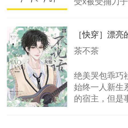
受x被受捅刀
宴：柳折枝你
派，他的任务
飞魄散！第二
一位合适的男
们竟然欺负你
［快穿］漂亮
病，一个个的
宴：要不你跟
上了还是无动
茶不茶
来……“蛇蛇
力跟男主称兄
好，别人都想
间变脸背叛他
绝美哭包乖巧社
堂魔尊……行
的恶事他都对
始终一人新生
位，当日就抢
一个权力滔天
的宿主，但是
神偏执：不许
右男主又报复
个社恐小哭包
腿，把你锁在
个世界了。直
宿主，元宝只
有人养？还有
他说：【您需