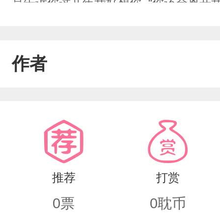
是告诉你这几年我好想你..“你还会离开
我爱你”
作者
推荐
打赏
0
票
0
耽币