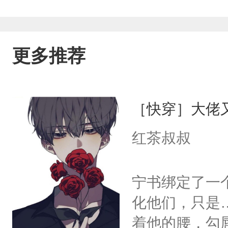
更多推荐
［快穿］大佬
红茶叔叔
宁书绑定了一
化他们，只是
着他的腰，勾