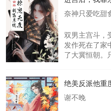
成为所有白莲
I，他们决定
奈神只爱吃甜
学子，莫之阳
莲花可不止有
双男主宫斗，
点脑袋，看着
发作死在了家
常见问题一：
了大冀恒朝。
教科书版：“
己的世界，并
样。”莫之阳
王名为云胤，
母的微笑：“
绝美反派他重
惜被人暗害，
留看着面前这
绝。主神知晓
谢不晚
人，突然醒悟
顾云去到大冀
问题二：废后