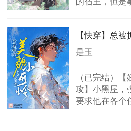
的宿主，但是
神偏执：不许
右男主又报复
个社恐小哭包
腿，把你锁在
个世界了。直
宿主，元宝只
有人养？还有
他说：【您需
【快穿】总被
你，打他一巴
种威胁手段没
年，存活下来
右脸欠踹$￥#
他是社恐，墨
是玉
再说一遍。】
白嫩嫩一看就
哄：祖宗，求
世界苟活十年。
前，抬手摸了
不出去啊……1
（已完结）【
句：“魂淡！”元
攻】小黑屋，
血：可爱，想
要求他在各个
阴恻恻的看着
世界，他任务
招惹我的，你
对劲……患有
点头：“你自