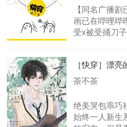
名蛇蛇，跟人
【同名广播剧
卫天还没亮，
不知道，那小
画已在哔哩哔
腰：“陛下，
头，魔尊墨宴
受x被受捅刀
不好了！”“那
宴：柳折枝你
派，他的任务
扣到怀里，安
飞魄散！第二
一位合适的男
顶替白莲花的
们竟然欺负你
［快穿］漂亮
病，一个个的
小白莲：“嘤嘤
宴：要不你跟
上了还是无动
胡说，我没碰
茶不茶
来……“蛇蛇
力跟男主称兄
这是你舅妈，快
好，别人都想
间变脸背叛他
不愧是大佬，
绝美哭包乖巧社
堂魔尊……行
的恶事他都对
悉，嗷？这不
始终一人新生
位，当日就抢
一个权力滔天
可以先看仙帝