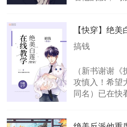
角落，捏着他
尝尝。”当红
【快穿】绝美
来，给老公亲
用力——为你
搞钱
糖专业户，不
（新书谢谢《
攻慎入！希望
同名）已在快
叭！】1V1
统界里面有个
绝美反派他重