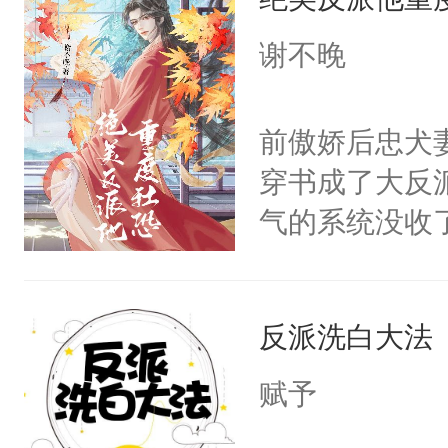
成为所有白莲
I，他们决定
谢不晚
学子，莫之阳
莲花可不止有
前傲娇后忠犬
点脑袋，看着
穿书成了大反
常见问题一：
气的系统没收
教科书版：“
成了没用的废
样。”莫之阳
说他可怜，却
母的微笑：“
反派洗白大法
用见人，因为
留看着面前这
言神龙见首不
赋予
人，突然醒悟
想见人。没有
问题二：废后