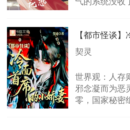
气的系统没收
右男主又报复
成了没用的废
个世界了。直
说他可怜，却
他说：【您需
【都市怪谈】
用见人，因为
年，存活下来
言神龙见首不
契灵
再说一遍。】
想见人。没有
世界苟活十年。
名蛇蛇，跟人
世界观：人存
不知道，那小
邪念凝而为恶
头，魔尊墨宴
零，国家秘密
宴：柳折枝你
士，以武力、
飞魄散！第二
界分三性：男
们竟然欺负你