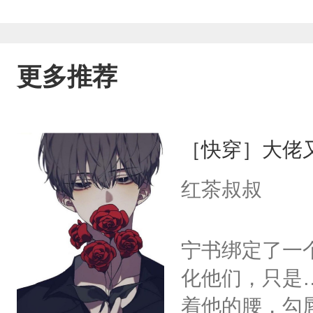
更多推荐
［快穿］大佬
红茶叔叔
宁书绑定了一
化他们，只是
着他的腰，勾