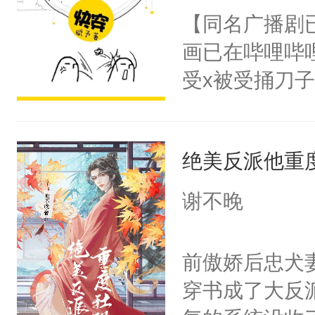
朝，一个从未
【同名广播剧
卫天还没亮，
为三种性别。
画已在哔哩哔
腰：“陛下，
构与男子相同
受x被受捅刀
不好了！”“那
了一颗红色的
派，他的任务
扣到怀里，安
得不开始在后
一位合适的男
顶替白莲花的
人，最终坐上
绝美反派他重
病，一个个的
小白莲：“嘤嘤
上了还是无动
胡说，我没碰
谢不晚
力跟男主称兄
这是你舅妈，快
间变脸背叛他
不愧是大佬，
前傲娇后忠犬
的恶事他都对
悉，嗷？这不
穿书成了大反
一个权力滔天
可以先看仙帝