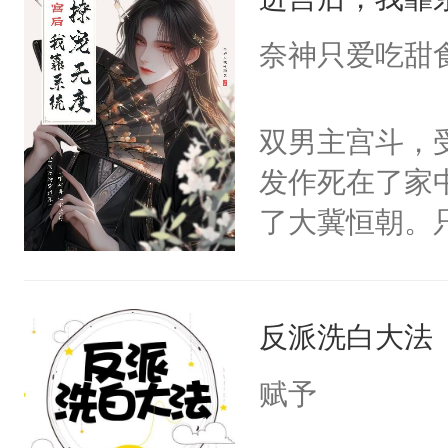
成为所有白莲
I，他们决定
奈神只爱吃甜
学子，莫之阳
莲花可不止有
双男主宫斗，
点脑袋，看着
发作死在了家
常见问题一：
了大冀恒朝。
教科书版：“
己的世界，并
样。”莫之阳
王名为云胤，
母的微笑：“
反派洗白大法
惜被人暗害，
留看着面前这
绝。主神知晓
赋予
人，突然醒悟
顾云去到大冀
问题二：废后