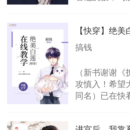
角落，捏着他
尝尝。”当红
【快穿】绝美
来，给老公亲
用力——为你
搞钱
糖专业户，不
（新书谢谢《
攻慎入！希望
同名）已在快
叭！】1V1
统界里面有个
进宫后，我靠