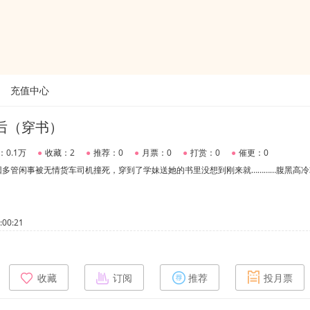
充值中心
后（穿书）
：0.1万
●
收藏：2
●
推荐：0
●
月票：0
●
打赏：0
●
催更：0
多管闲事被无情货车司机撞死，穿到了学妹送她的书里没想到刚来就…………腹黑高冷
00:21
收藏
订阅
推荐
投月票