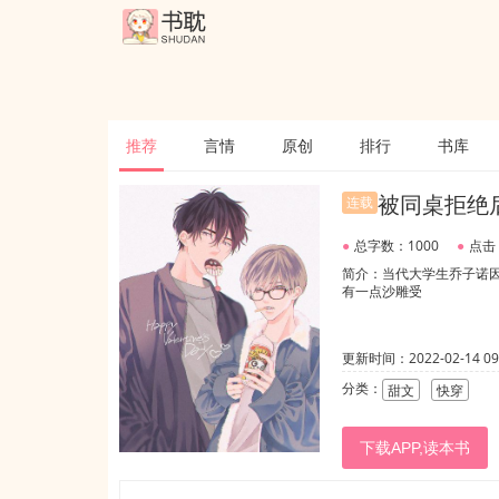
推荐
言情
原创
排行
书库
被同桌拒绝
连载
●
总字数：1000
●
点击
简介：当代大学生乔子诺因
有一点沙雕受
更新时间：2022-02-14 09:
分类：
甜文
快穿
下载APP,读本书