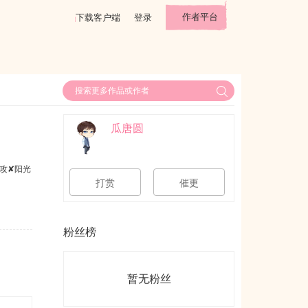
作者平台
下载客户端
登录
瓜唐圆
攻✘阳光
打赏
催更
粉丝榜
暂无粉丝