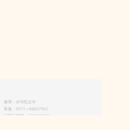
微博：@书耽文学
客服：0571—88667962
问题反馈群：630611933
版权业务联系人-淡风 QQ：
3614922414（加好友请备注合作来意）