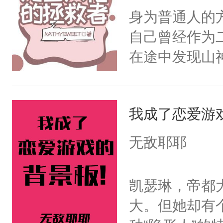
一气之下将魔
身为普通人的
终的选择。2
自己曾经作为
家族限制，直
在途中发现山
命运的齿轮开
劫，在往后的
剑法。不知这
那天，有个师
我成了恋爱游
澜却一脸疑惑
无敌耶耶
啊。”3.丹霓
九重天。却哪
凯瑟琳，帝都
反目成仇。丹
大。但她却有
根。她的眼中