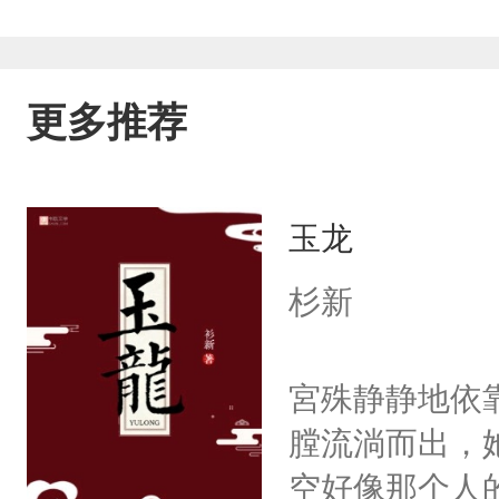
更多推荐
玉龙
杉新
宮殊静静地依
膛流淌而出，
空好像那个人