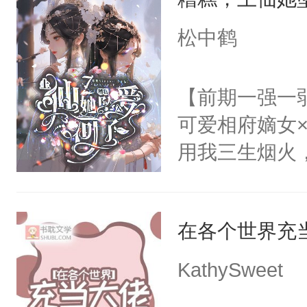
美好爱情，唯
动，这一世她
无猜。传统的
松中鹤
不了情的枷锁
进心里好几年
放在心里好几年
【前期一强一
么？”徐薇薇
可爱相府嫡女
用我三生烟火
情，亦是我现
稳的上仙丹霓
在各个世界充
的恋爱脑。丹
爱。”仙帝沉
KathySweet
仙女来背锅。