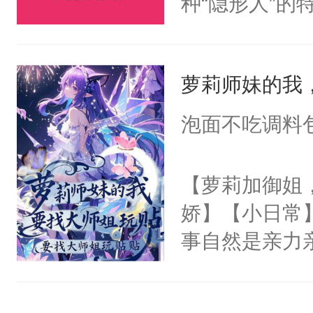
种“隐形人”
爱慕沈芸澜看
即使大摇大摆
说，你别太爱了
觉。直到一个
萝莉师妹的我
来身处一个恋
道的背景板N
泡面不吃调料
女主角，即将
飞的爱情故事
【萝莉加御姐
丽丝，让她远
娇】【小日常
之手，导致故
事自然是亲力
心热狐狸×白
这哪里是招生，
丝T，别站错
宗的未来啊。