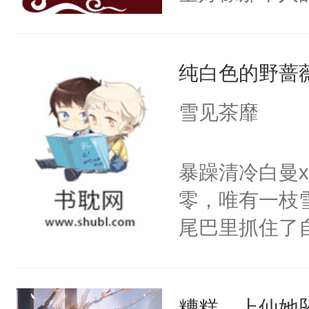
然，一只拍打
出疲惫的双手
纯白色的野蔷
使劲，蝴蝶近
随着宮殊的体
雪见茶靡
少时与她相逢
脸上依旧挂着
暴躁清冷白曼
防的爱情，天
零，唯有一枝
可到头来她终
尾巴里抓住了
吹拂而过，香
密。”喝醉酒
扬，翩翩起舞
闪烁着泪花。
殊的指尖。清
糟糕，上仙她