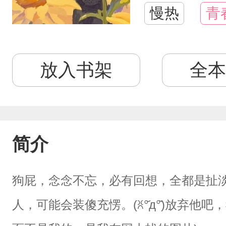
慢热
青
放入书架
全本
简介
狗屁，念念不忘，必有回想，全都是扯淡。((◞•̀д
人，可能会装傻充愣。(ꐦ°᷄д°᷅)放弃他吧