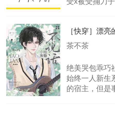
受x被受捅刀
宴：柳折枝你
派，他的任务
飞魄散！第二
一位合适的男
们竟然欺负你
［快穿］漂亮
病，一个个的
宴：要不你跟
上了还是无动
茶不茶
来……“蛇蛇
力跟男主称兄
好，别人都想
间变脸背叛他
绝美哭包乖巧社
堂魔尊……行
的恶事他都对
始终一人新生
位，当日就抢
一个权力滔天
的宿主，但是
神偏执：不许
右男主又报复
个社恐小哭包
腿，把你锁在
个世界了。直
宿主，元宝只
有人养？还有
他说：【您需