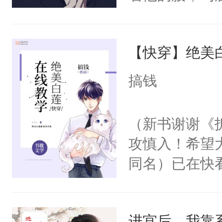
角落，捏着他
尝尝。”当红
【快穿】绝美
来，给老公亲
用力——为你
搞钱
糖专业户，不
（新书谢谢《
攻慎入！希望
同名）已在快
叭！】1V1
统界里面有个
进宫后，我靠