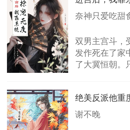
成为所有白莲
I，他们决定
奈神只爱吃甜
学子，莫之阳
莲花可不止有
双男主宫斗，
点脑袋，看着
发作死在了家
常见问题一：
了大冀恒朝。
教科书版：“
己的世界，并
样。”莫之阳
王名为云胤，
母的微笑：“
绝美反派他重
惜被人暗害，
留看着面前这
绝。主神知晓
谢不晚
人，突然醒悟
顾云去到大冀
问题二：废后