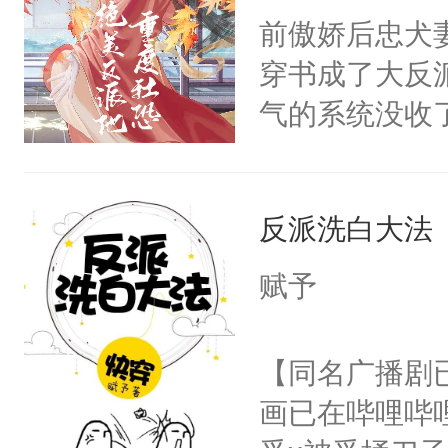
朝，一个从未
前傲娇后忠犬
卫天还没亮，
为三种性别。
穿书成了大反
腰：“陛下，
构与男子相同
气的系统没收
不好了！”“那
了一颗红色的
成了没用的废
扣到怀里，安
得不开始在后
说他可怜，却
顶替白莲花的
人，最终坐上
反派洗白大法
用见人，因为
小白莲：“嘤嘤
言神龙见首不
胡说，我没碰
赋予
想见人。没有
这是你舅妈，快
名蛇蛇，跟人
不愧是大佬，
【同名广播剧
不知道，那小
悉，嗷？这不
画已在哔哩哔
头，魔尊墨宴
可以先看仙帝