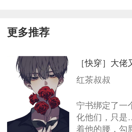
更多推荐
［快穿］大佬
红茶叔叔
宁书绑定了一
化他们，只是
着他的腰，勾