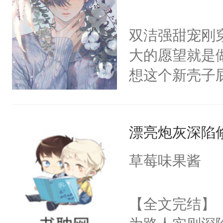
头。而宗门也
善；他是冷，
子，门下所有
双洁强甜宠刚
只为你，守尽
杀了同为魔道
大的愿望就是
你，才拥有家
绝于师门前。
想这个新壳子
人×最强鬼神
了当年。回到
恶，还被异母
者文风写实派
个宗门成为正
的是被一个白
奇的宝子们误
道吗？大师兄
漂亮炮灰深陷
叫着叫着他就
二师兄了。乙
像条大型犬一
草莓味果酱
忘记了对二师
己腰上按摩的
此便再好不过
房！”被先后
【全文完结】
会给大师兄回
眼。小破孩儿