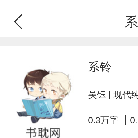
系
系铃
吴钰 | 现代
0.3万字
0