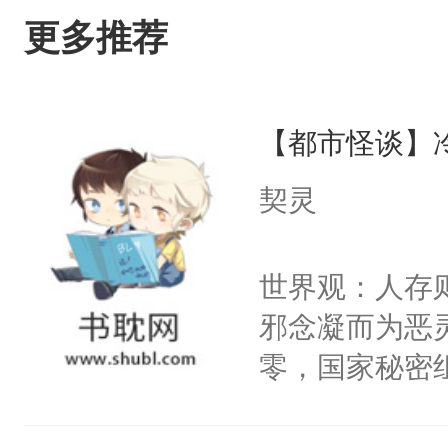
更多推荐
【都市怪谈】
契灵
世界观：人存
邪念凝而为恶
零，国家秘密
士，以武力、
界分三性：男