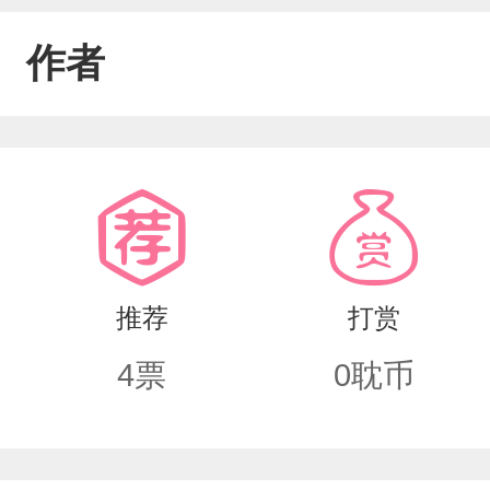
作者
推荐
打赏
4
票
0
耽币