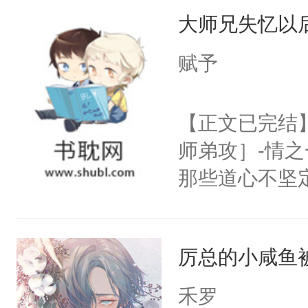
大师兄失忆以
子嗣）。盘龙
孤独成性，被
赋予
貌美送花郎，
嘴硬心软、宠
【正文已完结
他才发现：他的
师弟攻］-情
氓，本体是全
那些道心不坚
来想逗逗人类
到了师弟，无
到油盐不进。
甚至为此一念
本来只想成家
厉总的小咸鱼
妄。当他看到
只对他温柔。
白，这一切终
禾罗
至恶鬼神×冷