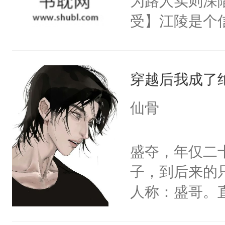
为路人实则深
现言烬就站在
不过是问其他
受】江陵是个信
静。这一世，
会不会惨叫就
级，除了一张
只是师兄。-
干咳一声，揉
他得知自己活
情不比受少，
爸最近心情不
穿越后我成了
将来，他的室
才任由受自毁。
好。”还有什
大佬的狂热追
中有穿越者！
仙骨
然醒更感人的
以及帝国首席
不要吵架，友好
打开房门，没
是只存在两页
盛夺，年仅二
在门外的男人
想霸王硬上弓
子，到后来的
起，“老公给宁
了改变命运，
人称：盛哥。
剧情。然而莫
斥着暴虐与混
受，反而把修