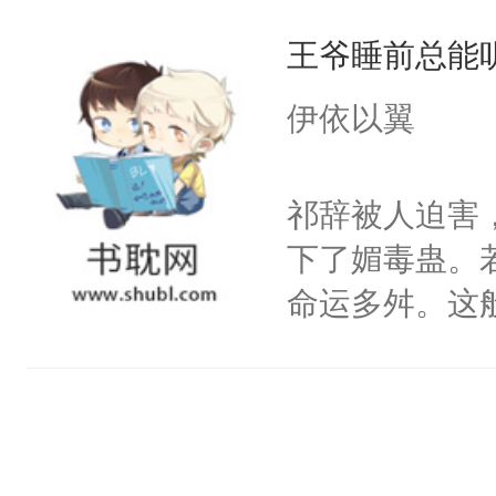
和能变身为野
容嗜血，银色
王爷睡前总能
种没有兽化能
小奴隶。帝国
一个称呼——
伊依以翼
困于怀中：从
傲美人受X高
军化身疯批狼
祁辞被人迫害
到底选哪个。
下了媚毒蛊。
不抱住主角受的
命运多舛。这
a的清冷主角
一朝相识帮忙
粘稠，像是蓄
偶遇的少年，
什么来换？”1
边重华助祁辞
化成omega
的暗侍。可这